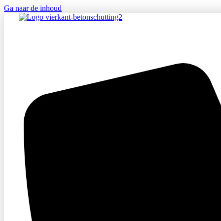
Ga naar de inhoud