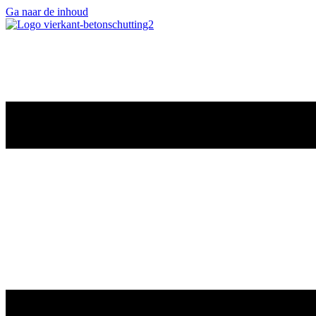
Ga naar de inhoud