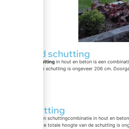
Standaard schutting
Een
standaard schutting
in hout en beton is een combinat
De hoogte van deze schutting is ongeveer 206 cm. Doorga
meer >>
Luxe schutting
Luxe schutting is een schuttingcombinatie in hout en bet
van 130 cm hoog. De totale hoogte van de schutting is on