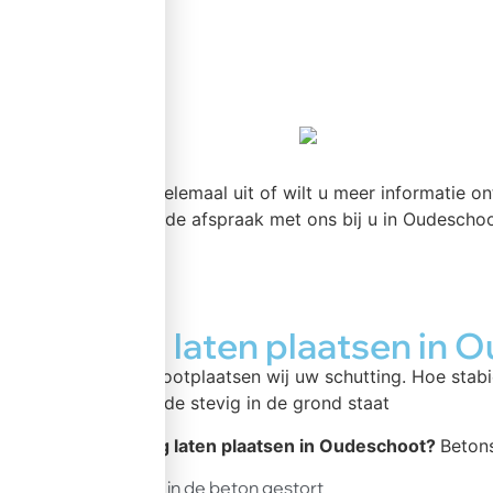
meer >>
Bent u er nog niet helemaal uit of wilt u meer informatie o
Maak een vrijblijvende afspraak met ons bij u in Oudeschoo
Schutting laten plaatsen in 
In en rond Oudeschootplaatsen wij uw schutting. Hoe stabi
schutting te allen tijde stevig in de grond staat
Wilt u een
schutting laten plaatsen in Oudeschoot?
Beton
Betonpalen altijd in de beton gestort