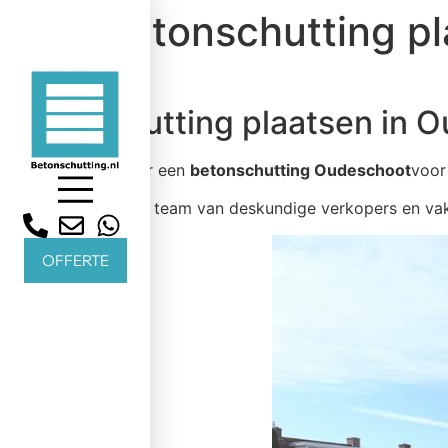
Betonschutting p
Betonschutting plaatsen in 
Bent u op zoek naar een
betonschutting Oudeschoot
voor
Wij werken met een team van deskundige verkopers en v
OFFERTE