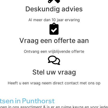
Deskundig advies
Al meer dan 10 jaar ervaring
Vraag een offerte aan
Ontvang een vrijblijvende offerte
Stel uw vraag
Heeft u een vraag neem direct contact met ons op
tsen in Punthorst
ngen in ons assortiment & is er en ruime keuze en voor iede