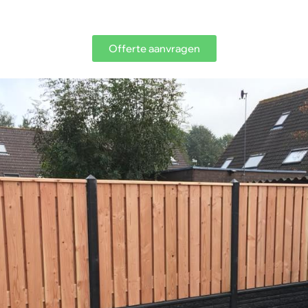
Offerte aanvragen