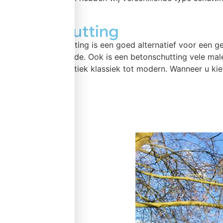
Betonschutting
Een betonnen schutting is een goed alternatief voor een 
is nagenoeg hetzelfde. Ook is een betonschutting vele mal
combinatie. Van rustiek klassiek tot modern. Wanneer u ki
meer >>