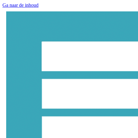
Ga naar de inhoud