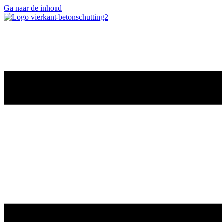
Ga naar de inhoud