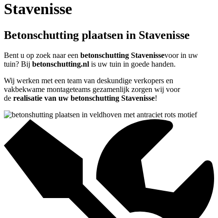
Stavenisse
Betonschutting plaatsen in Stavenisse
Bent u op zoek naar een
betonschutting Stavenisse
voor in uw
tuin? Bij
betonschutting.nl
is uw tuin in goede handen.
Wij werken met een team van deskundige verkopers en
vakbekwame montageteams gezamenlijk zorgen wij voor
de
realisatie van uw betonschutting Stavenisse
!