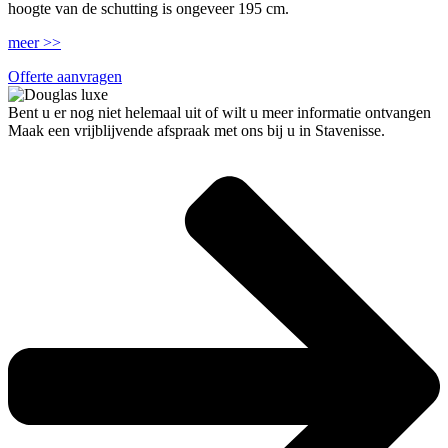
hoogte van de schutting is ongeveer 195 cm.
meer >>
Offerte aanvragen
Bent u er nog niet helemaal uit of wilt u meer informatie ontvangen
Maak een vrijblijvende afspraak met ons bij u in Stavenisse.