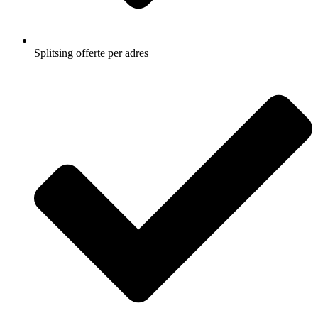
Splitsing offerte per adres