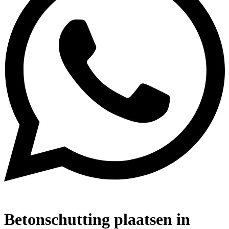
Betonschutting plaatsen in