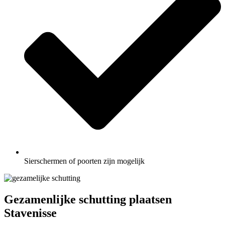
Sierschermen of poorten zijn mogelijk
Gezamenlijke schutting plaatsen
Stavenisse