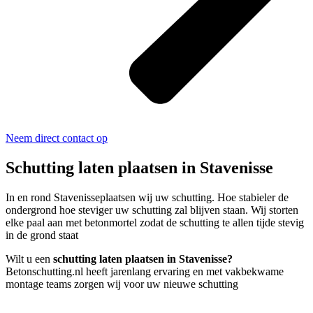
Neem direct contact op
Schutting laten plaatsen in Stavenisse
In en rond Stavenisseplaatsen wij uw schutting. Hoe stabieler de
ondergrond hoe steviger uw schutting zal blijven staan. Wij storten
elke paal aan met betonmortel zodat de schutting te allen tijde stevig
in de grond staat
Wilt u een
schutting laten plaatsen in Stavenisse?
Betonschutting.nl heeft jarenlang ervaring en met vakbekwame
montage teams zorgen wij voor uw nieuwe schutting