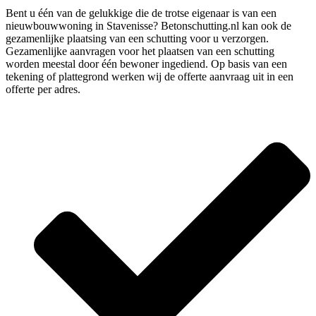
Bent u één van de gelukkige die de trotse eigenaar is van een
nieuwbouwwoning in Stavenisse? Betonschutting.nl kan ook de
gezamenlijke plaatsing van een schutting voor u verzorgen.
Gezamenlijke aanvragen voor het plaatsen van een schutting
worden meestal door één bewoner ingediend. Op basis van een
tekening of plattegrond werken wij de offerte aanvraag uit in een
offerte per adres.