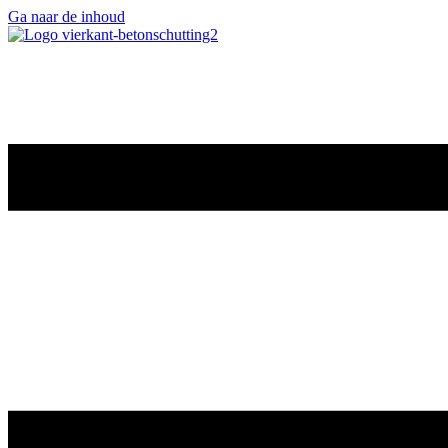
Ga naar de inhoud