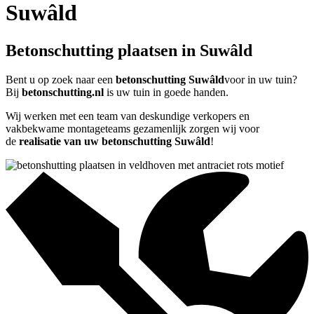
Suwâld
Betonschutting plaatsen in Suwâld
Bent u op zoek naar een
betonschutting Suwâld
voor in uw tuin?
Bij
betonschutting.nl
is uw tuin in goede handen.
Wij werken met een team van deskundige verkopers en
vakbekwame montageteams gezamenlijk zorgen wij voor
de
realisatie van uw betonschutting Suwâld
!