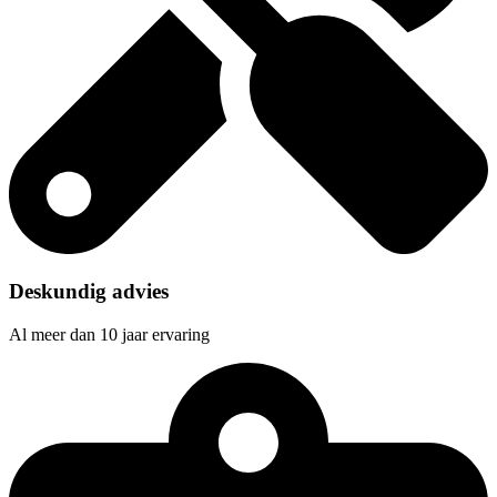
Deskundig advies
Al meer dan 10 jaar ervaring