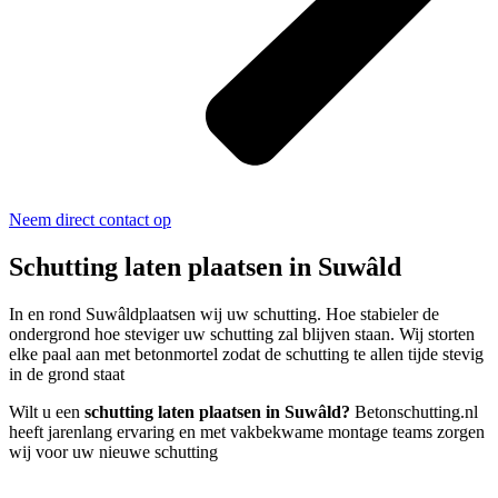
Neem direct contact op
Schutting laten plaatsen in Suwâld
In en rond Suwâldplaatsen wij uw schutting. Hoe stabieler de
ondergrond hoe steviger uw schutting zal blijven staan. Wij storten
elke paal aan met betonmortel zodat de schutting te allen tijde stevig
in de grond staat
Wilt u een
schutting laten plaatsen in Suwâld?
Betonschutting.nl
heeft jarenlang ervaring en met vakbekwame montage teams zorgen
wij voor uw nieuwe schutting