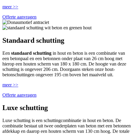
meer >>
Offerte aanvragen
Standaard schutting
Een
standaard schutting
in hout en beton is een combinatie van
een betonpaal en een betonnen onder plaat van 26 cm hoog met
hierop een houten scherm van 180 x 180 cm. De hoogte van deze
schutting is ongeveer 206 cm. Doorgaans steken onze hout-
betonschuttingen ongeveer 195 cm boven het maaiveld uit.
meer >>
Offerte aanvragen
Luxe schutting
Luxe schutting is een schuttingcombinatie in hout en beton. De
combinatie bestaat uit twee onderplaten van beton met een betonnen
afdekkap en daarop een houten scherm van 130 cm hoog. De totale