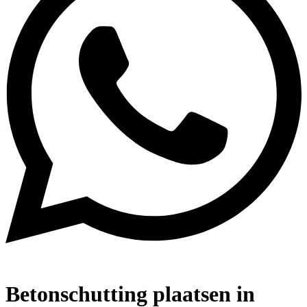
Betonschutting plaatsen in