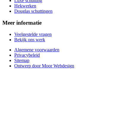
Luxe schutting
Hekwerken
Douglas schuttingen
Meer informatie
Veelgestelde vragen
Bekijk ons werk
Algemene voorwaarden
Privacybeleid
Sitemap
Ontwerp door Moor Webdesign