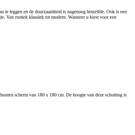
aan te leggen en de duurzaamheid is nagenoeg hetzelfde. Ook is een
ie. Van rustiek klassiek tot modern. Wanneer u kiest voor een
 houten scherm van 180 x 180 cm. De hoogte van deze schutting is