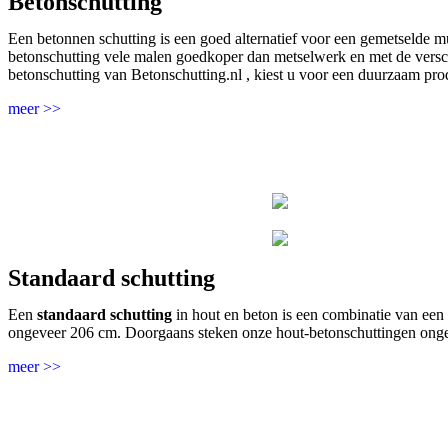
Betonschutting
Een betonnen schutting is een goed alternatief voor een gemetselde m
betonschutting vele malen goedkoper dan metselwerk en met de verschi
betonschutting van Betonschutting.nl , kiest u voor een duurzaam pro
meer >>
Standaard schutting
Een
standaard schutting
in hout en beton is een combinatie van ee
ongeveer 206 cm. Doorgaans steken onze hout-betonschuttingen onge
meer >>