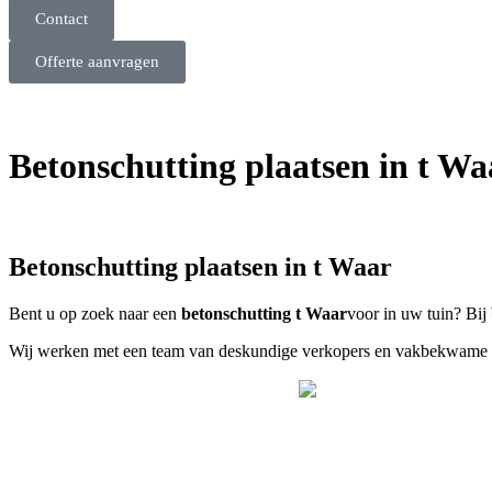
Contact
Offerte aanvragen
Betonschutting plaatsen in t Wa
Betonschutting plaatsen in t Waar
Bent u op zoek naar een
betonschutting t Waar
voor in uw tuin? Bij
Wij werken met een team van deskundige verkopers en vakbekwame 