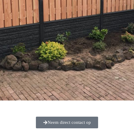
Neem direct contact op