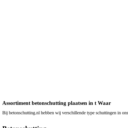
Assortiment betonschutting plaatsen in t Waar
Bij betonschutting.nl hebben wij verschillende type schuttingen in ons