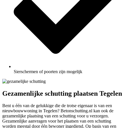
Sierschermen of poorten zijn mogelijk
Gezamenlijke schutting plaatsen Tegelen
Bent u één van de gelukkige die de trotse eigenaar is van een
nieuwbouwwoning in Tegelen? Betonschutting.nl kan ook de
gezamenlijke plaatsing van een schutting voor u verzorgen.
Gezamenlijke aanvragen voor het plaatsen van een schutting
worden meestal door één bewoner ingediend. Op basis van een