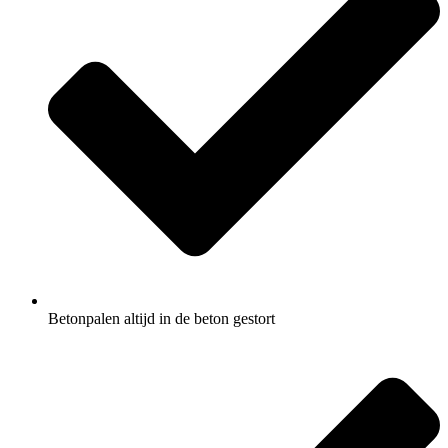
Betonpalen altijd in de beton gestort