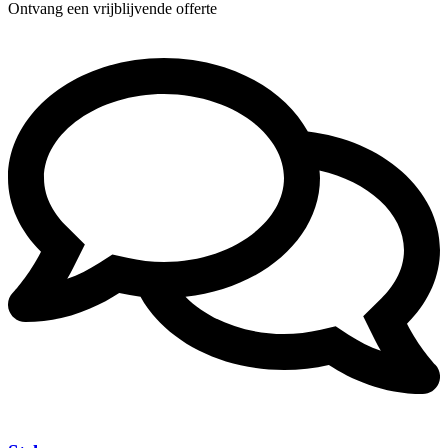
Ontvang een vrijblijvende offerte