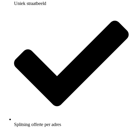
Uniek straatbeeld
Splitsing offerte per adres