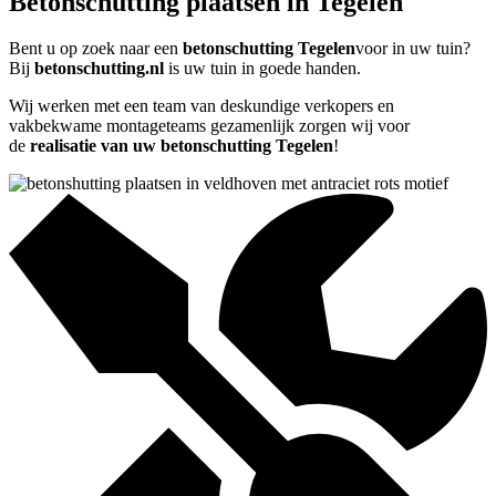
Betonschutting plaatsen in Tegelen
Bent u op zoek naar een
betonschutting Tegelen
voor in uw tuin?
Bij
betonschutting.nl
is uw tuin in goede handen.
Wij werken met een team van deskundige verkopers en
vakbekwame montageteams gezamenlijk zorgen wij voor
de
realisatie van uw betonschutting Tegelen
!