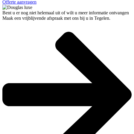
Offerte aanvragen
Bent u er nog niet helemaal uit of wilt u meer informatie ontvangen
Maak een vrijblijvende afspraak met ons bij u in Tegelen.