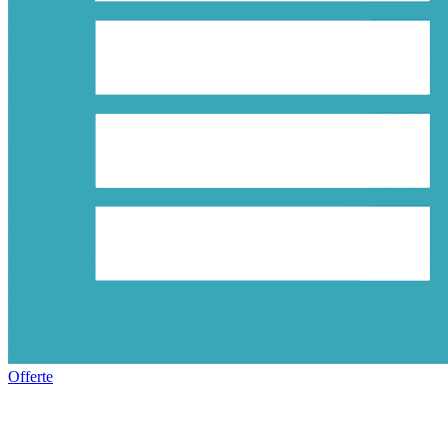
Offerte