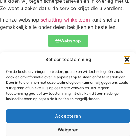
Dit doen wij tegen scherpe tarieven en in overleg met u.
Zo weet u zeker dat u de service krijgt die u verdient!
In onze webshop
schutting-winkel.com
kunt snel en
gemakkelijk alle onder delen bekijken en bestellen.
Webshop
Beheer toestemming
Contact
Onze schuttingen
Meer informatie
Om de beste ervaringen te bieden, gebruiken wij technologieën zoals
Abtstraat 17
Betonschutting
Veelgestelde
cookies om informatie over je apparaat op te slaan en/of te raadplegen.
5504 CH
Standaard
vragen
Door in te stemmen met deze technologieën kunnen wij gegevens zoals
Veldhoven
schutting
surfgedrag of unieke ID's op deze site verwerken. Als je geen
Bekijk ons werk
toestemming geeft of uw toestemming intrekt, kan dit een nadelige
+31 06
Luxe schutting
invloed hebben op bepaalde functies en mogelijkheden.
53827900
Hekwerken
info@betonschutting.nl
Douglas
schuttingen
Accepteren
Weigeren