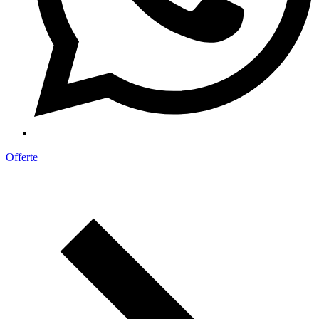
Offerte