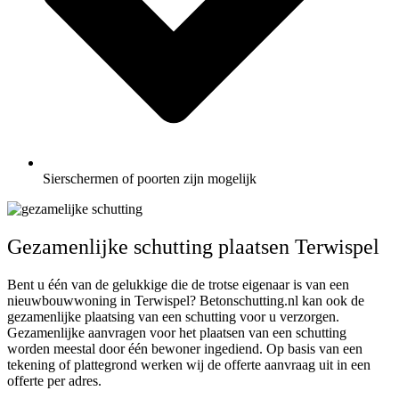
Sierschermen of poorten zijn mogelijk
Gezamenlijke schutting plaatsen Terwispel
Bent u één van de gelukkige die de trotse eigenaar is van een
nieuwbouwwoning in Terwispel? Betonschutting.nl kan ook de
gezamenlijke plaatsing van een schutting voor u verzorgen.
Gezamenlijke aanvragen voor het plaatsen van een schutting
worden meestal door één bewoner ingediend. Op basis van een
tekening of plattegrond werken wij de offerte aanvraag uit in een
offerte per adres.