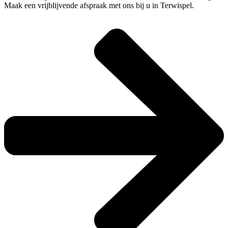
Maak een vrijblijvende afspraak met ons bij u in Terwispel.