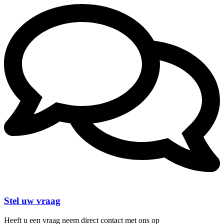
Stel uw vraag
Heeft u een vraag neem direct contact met ons op