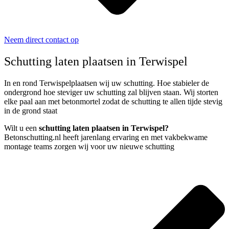
Neem direct contact op
Schutting laten plaatsen in Terwispel
In en rond Terwispelplaatsen wij uw schutting. Hoe stabieler de
ondergrond hoe steviger uw schutting zal blijven staan. Wij storten
elke paal aan met betonmortel zodat de schutting te allen tijde stevig
in de grond staat
Wilt u een
schutting laten plaatsen in Terwispel?
Betonschutting.nl heeft jarenlang ervaring en met vakbekwame
montage teams zorgen wij voor uw nieuwe schutting