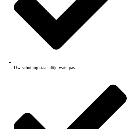
Uw schutting staat altijd waterpas