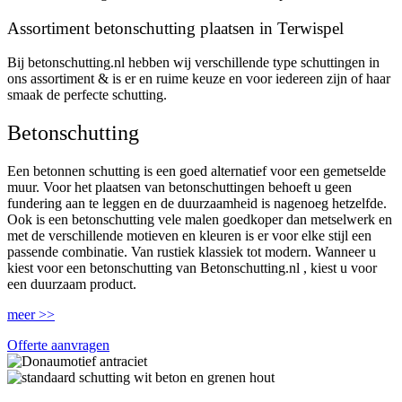
Assortiment betonschutting plaatsen in Terwispel
Bij betonschutting.nl hebben wij verschillende type schuttingen in
ons assortiment & is er en ruime keuze en voor iedereen zijn of haar
smaak de perfecte schutting.
Betonschutting
Een betonnen schutting is een goed alternatief voor een gemetselde
muur. Voor het plaatsen van betonschuttingen behoeft u geen
fundering aan te leggen en de duurzaamheid is nagenoeg hetzelfde.
Ook is een betonschutting vele malen goedkoper dan metselwerk en
met de verschillende motieven en kleuren is er voor elke stijl een
passende combinatie. Van rustiek klassiek tot modern. Wanneer u
kiest voor een betonschutting van Betonschutting.nl , kiest u voor
een duurzaam product.
meer >>
Offerte aanvragen