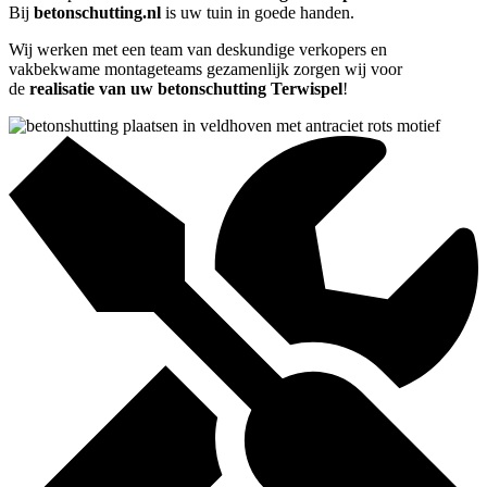
Bij
betonschutting.nl
is uw tuin in goede handen.
Wij werken met een team van deskundige verkopers en
vakbekwame montageteams gezamenlijk zorgen wij voor
de
realisatie van uw betonschutting Terwispel
!