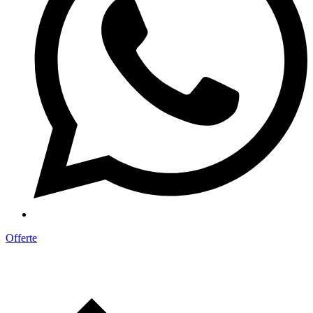
Offerte