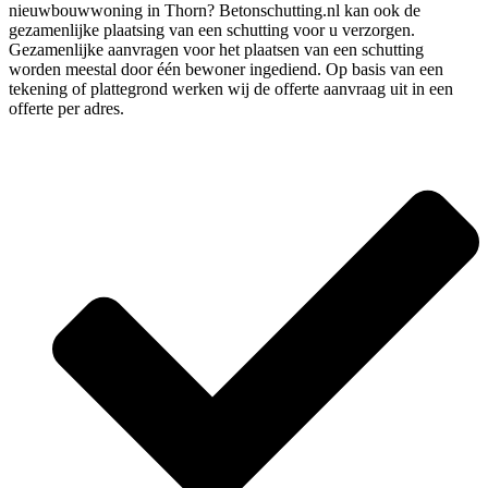
nieuwbouwwoning in Thorn? Betonschutting.nl kan ook de
gezamenlijke plaatsing van een schutting voor u verzorgen.
Gezamenlijke aanvragen voor het plaatsen van een schutting
worden meestal door één bewoner ingediend. Op basis van een
tekening of plattegrond werken wij de offerte aanvraag uit in een
offerte per adres.