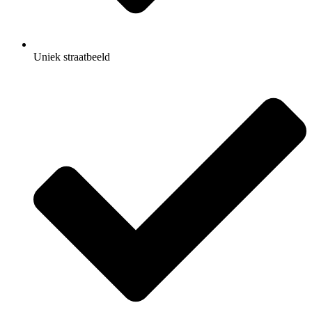
Uniek straatbeeld