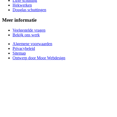
Luxe schutting
Hekwerken
Douglas schuttingen
Meer informatie
Veelgestelde vragen
Bekijk ons werk
Algemene voorwaarden
Privacybeleid
Sitemap
Ontwerp door Moor Webdesign