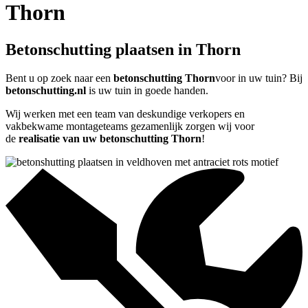
Thorn
Betonschutting plaatsen in Thorn
Bent u op zoek naar een
betonschutting Thorn
voor in uw tuin? Bij
betonschutting.nl
is uw tuin in goede handen.
Wij werken met een team van deskundige verkopers en
vakbekwame montageteams gezamenlijk zorgen wij voor
de
realisatie van uw betonschutting Thorn
!