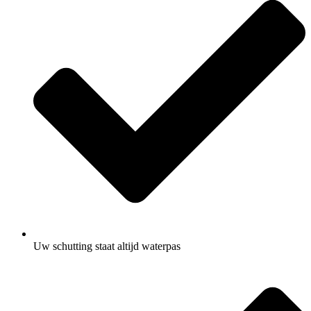
Uw schutting staat altijd waterpas