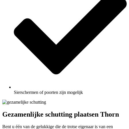
Sierschermen of poorten zijn mogelijk
Gezamenlijke schutting plaatsen Thorn
Bent u één van de gelukkige die de trotse eigenaar is van een