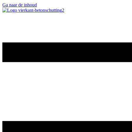
Ga naar de inhoud