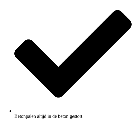
Betonpalen altijd in de beton gestort