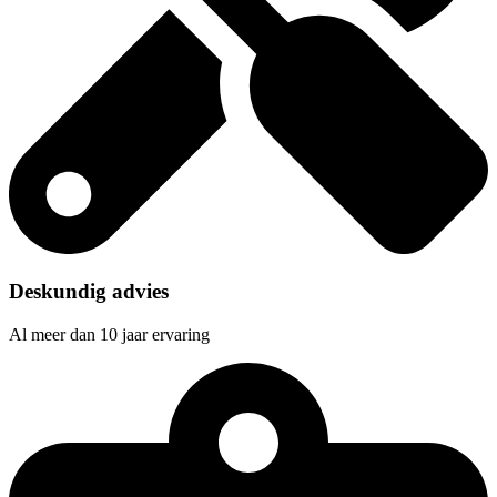
Deskundig advies
Al meer dan 10 jaar ervaring