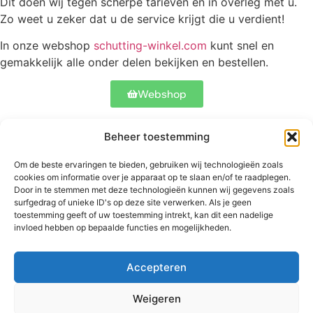
Dit doen wij tegen scherpe tarieven en in overleg met u.
Zo weet u zeker dat u de service krijgt die u verdient!
In onze webshop
schutting-winkel.com
kunt snel en
gemakkelijk alle onder delen bekijken en bestellen.
Webshop
Beheer toestemming
Contact
Onze schuttingen
Meer informatie
Om de beste ervaringen te bieden, gebruiken wij technologieën zoals
Abtstraat 17
Betonschutting
Veelgestelde
cookies om informatie over je apparaat op te slaan en/of te raadplegen.
5504 CH
Standaard
vragen
Door in te stemmen met deze technologieën kunnen wij gegevens zoals
Veldhoven
schutting
surfgedrag of unieke ID's op deze site verwerken. Als je geen
Bekijk ons werk
toestemming geeft of uw toestemming intrekt, kan dit een nadelige
+31 06
Luxe schutting
invloed hebben op bepaalde functies en mogelijkheden.
53827900
Hekwerken
info@betonschutting.nl
Douglas
schuttingen
Accepteren
Weigeren