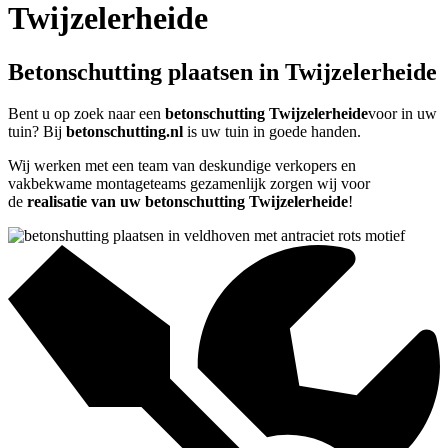
Twijzelerheide
Betonschutting plaatsen in Twijzelerheide
Bent u op zoek naar een
betonschutting Twijzelerheide
voor in uw
tuin? Bij
betonschutting.nl
is uw tuin in goede handen.
Wij werken met een team van deskundige verkopers en
vakbekwame montageteams gezamenlijk zorgen wij voor
de
realisatie van uw betonschutting Twijzelerheide
!