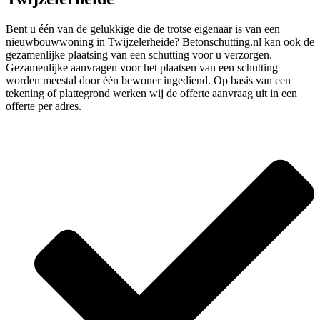
Bent u één van de gelukkige die de trotse eigenaar is van een
nieuwbouwwoning in Twijzelerheide? Betonschutting.nl kan ook de
gezamenlijke plaatsing van een schutting voor u verzorgen.
Gezamenlijke aanvragen voor het plaatsen van een schutting
worden meestal door één bewoner ingediend. Op basis van een
tekening of plattegrond werken wij de offerte aanvraag uit in een
offerte per adres.