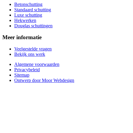
Betonschutting
Standaard schutting
Luxe schutting
Hekwerken
Douglas schuttingen
Meer informatie
Veelgestelde vragen
Bekijk ons werk
Algemene voorwaarden
Privacybeleid
Sitemap
Ontwerp door Moor Webdesign