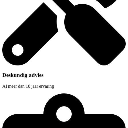
Deskundig advies
Al meer dan 10 jaar ervaring