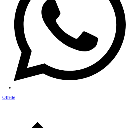
Offerte