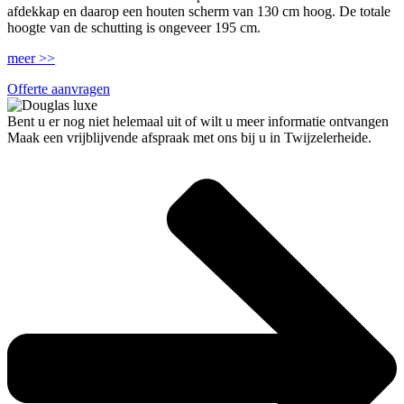
afdekkap en daarop een houten scherm van 130 cm hoog. De totale
hoogte van de schutting is ongeveer 195 cm.
meer >>
Offerte aanvragen
Bent u er nog niet helemaal uit of wilt u meer informatie ontvangen
Maak een vrijblijvende afspraak met ons bij u in Twijzelerheide.