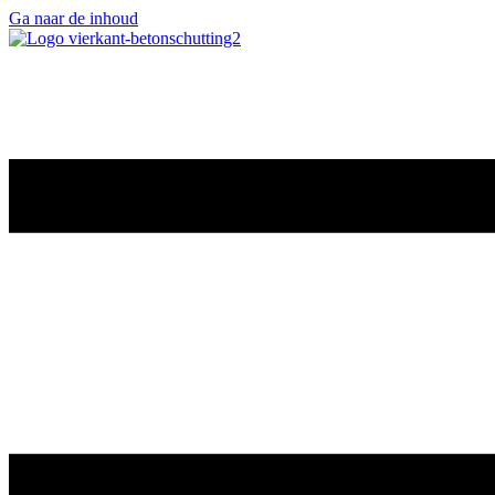
Ga naar de inhoud