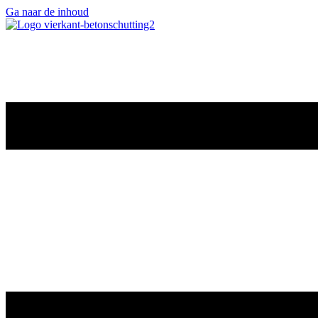
Ga naar de inhoud