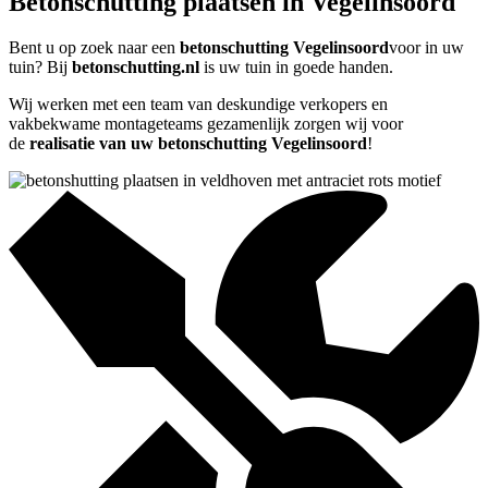
Betonschutting plaatsen in Vegelinsoord
Bent u op zoek naar een
betonschutting Vegelinsoord
voor in uw
tuin? Bij
betonschutting.nl
is uw tuin in goede handen.
Wij werken met een team van deskundige verkopers en
vakbekwame montageteams gezamenlijk zorgen wij voor
de
realisatie van uw betonschutting Vegelinsoord
!