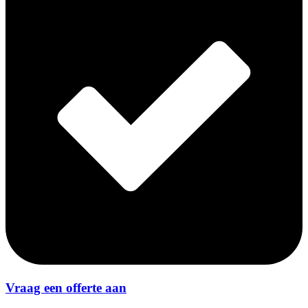
Vraag een offerte aan