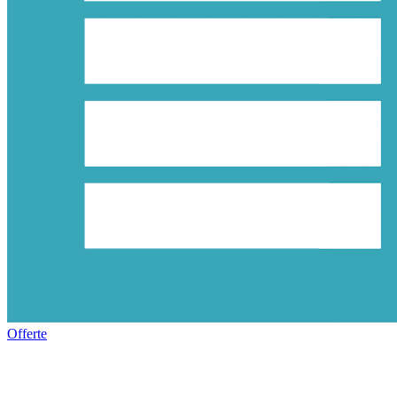
Offerte