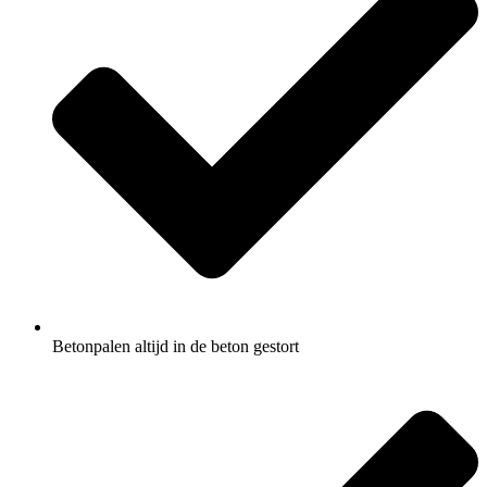
Betonpalen altijd in de beton gestort