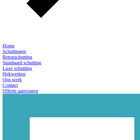
Home
Schuttingen
Betonschutting
Standaard schutting
Luxe schutting
Hekwerken
Ons werk
Contact
Offerte aanvragen