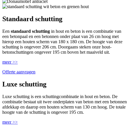
Standaard schutting
Een
standaard schutting
in hout en beton is een combinatie van
een betonpaal en een betonnen onder plaat van 26 cm hoog met
hierop een houten scherm van 180 x 180 cm. De hoogte van deze
schutting is ongeveer 206 cm. Doorgaans steken onze hout-
betonschuttingen ongeveer 195 cm boven het maaiveld uit.
meer >>
Offerte aanvragen
Luxe schutting
Luxe schutting is een schuttingcombinatie in hout en beton. De
combinatie bestaat uit twee onderplaten van beton met een betonnen
afdekkap en daarop een houten scherm van 130 cm hoog. De totale
hoogte van de schutting is ongeveer 195 cm.
meer >>