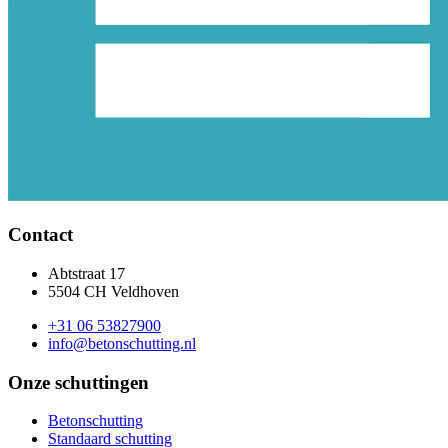
Contact
Abtstraat 17
5504 CH Veldhoven
+31 06 53827900
info@betonschutting.nl
Onze schuttingen
Betonschutting
Standaard schutting