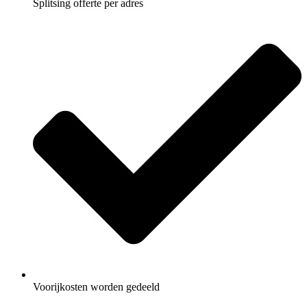
Splitsing offerte per adres
Voorijkosten worden gedeeld