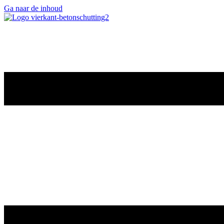
Ga naar de inhoud