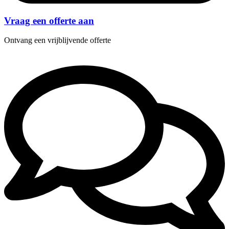
Vraag een offerte aan
Ontvang een vrijblijvende offerte