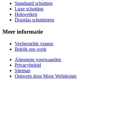
Standaard schutting
Luxe schutting
Hekwerken
Douglas schuttingen
Meer informatie
Veelgestelde vragen
Bekijk ons werk
Algemene voorwaarden
Privacybeleid
Sitemap
Ontwerp door Moor Webdesign