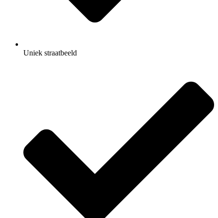
Uniek straatbeeld