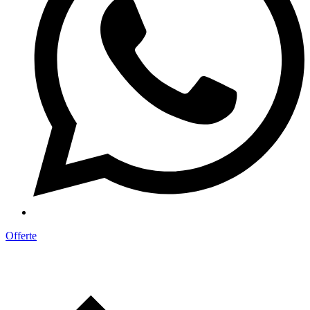
Offerte