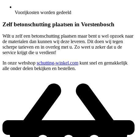
Voorijkosten worden gedeeld
Zelf betonschutting plaatsen in Vorstenbosch
Wilt u zelf een betonschutting plaatsen maar bent u wel opzoek naar
de materialen dan kunnen wij deze leveren. Dit doen wij tegen
scherpe tarieven en in overleg met u. Zo weet u zeker dat u de
service krijgt die u verdient!
In onze webshop
schutting-winkel.com
kunt snel en gemakkelijk
alle onder delen bekijken en bestellen.