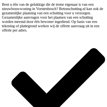
Bent u één van de gelukkige die de trotse eigenaar is van een
nieuwbouwwoning in Vorstenbosch? Betonschutting.nl kan ook de
gezamenlijke plaatsing van een schutting voor u verzorgen.
Gezamenlijke aanvragen voor het plaatsen van een schutting
worden meestal door één bewoner ingediend. Op basis van een
tekening of plattegrond werken wij de offerte aanvraag uit in een
offerte per adres.