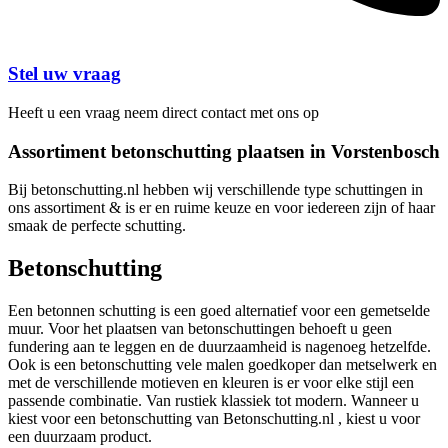
Stel uw vraag
Heeft u een vraag neem direct contact met ons op
Assortiment betonschutting plaatsen in Vorstenbosch
Bij betonschutting.nl hebben wij verschillende type schuttingen in
ons assortiment & is er en ruime keuze en voor iedereen zijn of haar
smaak de perfecte schutting.
Betonschutting
Een betonnen schutting is een goed alternatief voor een gemetselde
muur. Voor het plaatsen van betonschuttingen behoeft u geen
fundering aan te leggen en de duurzaamheid is nagenoeg hetzelfde.
Ook is een betonschutting vele malen goedkoper dan metselwerk en
met de verschillende motieven en kleuren is er voor elke stijl een
passende combinatie. Van rustiek klassiek tot modern. Wanneer u
kiest voor een betonschutting van Betonschutting.nl , kiest u voor
een duurzaam product.