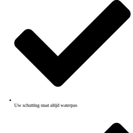
Uw schutting staat altijd waterpas