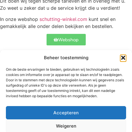
Dit doen wij tegen scherpe tarieven en in overleg met u.
Zo weet u zeker dat u de service krijgt die u verdient!
In onze webshop
schutting-winkel.com
kunt snel en
gemakkelijk alle onder delen bekijken en bestellen.
Webshop
Beheer toestemming
Contact
Onze schuttingen
Meer informatie
Om de beste ervaringen te bieden, gebruiken wij technologieën zoals
Abtstraat 17
Betonschutting
Veelgestelde
cookies om informatie over je apparaat op te slaan en/of te raadplegen.
5504 CH
Standaard
vragen
Door in te stemmen met deze technologieën kunnen wij gegevens zoals
Veldhoven
schutting
surfgedrag of unieke ID's op deze site verwerken. Als je geen
Bekijk ons werk
toestemming geeft of uw toestemming intrekt, kan dit een nadelige
+31 06
Luxe schutting
invloed hebben op bepaalde functies en mogelijkheden.
53827900
Hekwerken
info@betonschutting.nl
Douglas
schuttingen
Accepteren
Weigeren