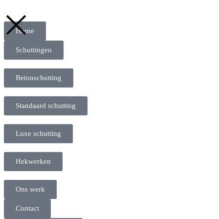
Home
Schuttingen
Betonschutting
Standaard schutting
Luxe schutting
Hekwerken
Ons werk
Contact