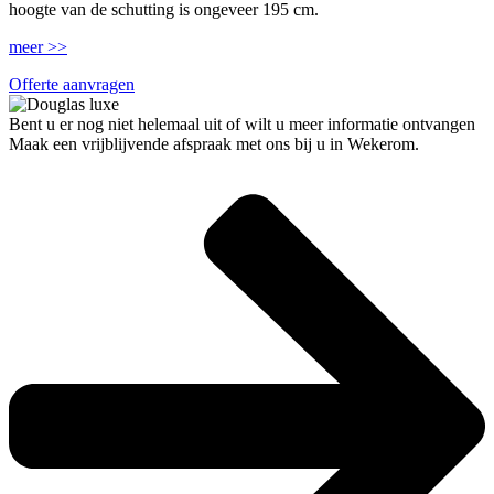
hoogte van de schutting is ongeveer 195 cm.
meer >>
Offerte aanvragen
Bent u er nog niet helemaal uit of wilt u meer informatie ontvangen
Maak een vrijblijvende afspraak met ons bij u in Wekerom.