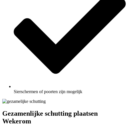
Sierschermen of poorten zijn mogelijk
Gezamenlijke schutting plaatsen
Wekerom