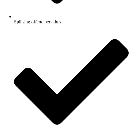
Splitsing offerte per adres