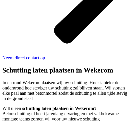
Neem direct contact op
Schutting laten plaatsen in Wekerom
In en rond Wekeromplaatsen wij uw schutting. Hoe stabieler de
ondergrond hoe steviger uw schutting zal blijven staan. Wij storten
elke paal aan met betonmortel zodat de schutting te allen tijde stevig
in de grond staat
Wilt u een
schutting laten plaatsen in Wekerom?
Betonschutting.nl heeft jarenlang ervaring en met vakbekwame
montage teams zorgen wij voor uw nieuwe schutting