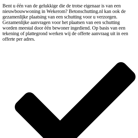
Bent u één van de gelukkige die de trotse eigenaar is van een
nieuwbouwwoning in Wekerom? Betonschutting.nl kan ook de
gezamenlijke plaatsing van een schutting voor u verzorgen.
Gezamenlijke aanvragen voor het plaatsen van een schutting
worden meestal door één bewoner ingediend. Op basis van een
tekening of plattegrond werken wij de offerte aanvraag uit in een
offerte per adres.