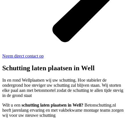
Neem direct contact op
Schutting laten plaatsen in Well
In en rond Wellplaatsen wij uw schutting. Hoe stabieler de
ondergrond hoe steviger uw schutting zal blijven staan. Wij storten
elke paal aan met betonmortel zodat de schutting te allen tijde stevig
in de grond staat
Wilt u een
schutting laten plaatsen in Well?
Betonschutting.nl
heeft jarenlang ervaring en met vakbekwame montage teams zorgen
wij voor uw nieuwe schutting