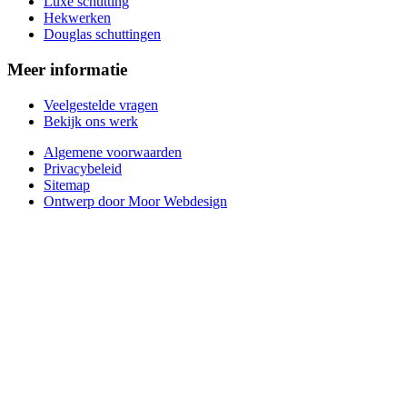
Luxe schutting
Hekwerken
Douglas schuttingen
Meer informatie
Veelgestelde vragen
Bekijk ons werk
Algemene voorwaarden
Privacybeleid
Sitemap
Ontwerp door Moor Webdesign