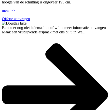
hoogte van de schutting is ongeveer 195 cm.
meer >>
Offerte aanvragen
Bent u er nog niet helemaal uit of wilt u meer informatie ontvangen
Maak een vrijblijvende afspraak met ons bij u in Well.