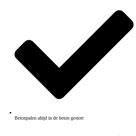
Betonpalen altijd in de beton gestort