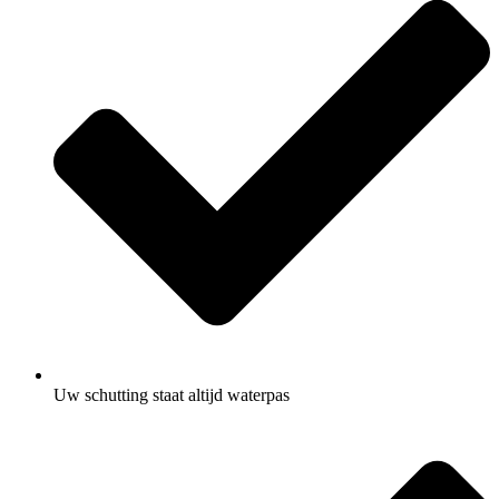
Uw schutting staat altijd waterpas