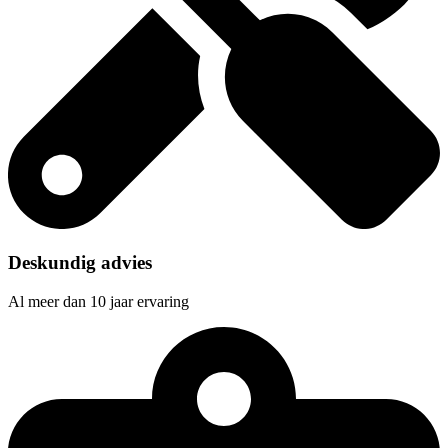
Deskundig advies
Al meer dan 10 jaar ervaring