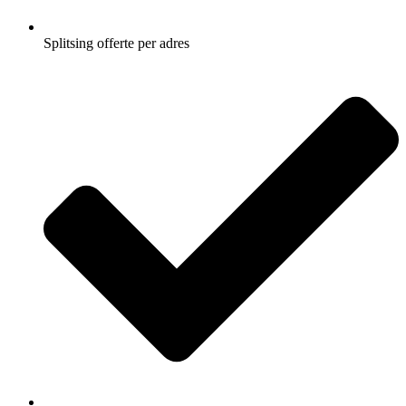
Splitsing offerte per adres