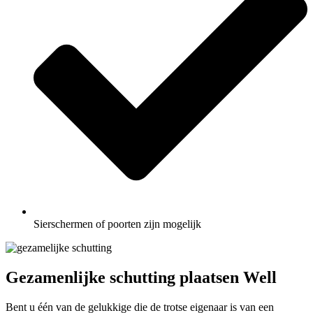
Sierschermen of poorten zijn mogelijk
Gezamenlijke schutting plaatsen Well
Bent u één van de gelukkige die de trotse eigenaar is van een