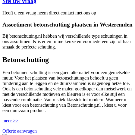
Stel uw vraag
Heeft u een vraag neem direct contact met ons op
Assortiment betonschutting plaatsen in Westeremden
Bij betonschutting.nl hebben wij verschillende type schuttingen in
ons assortiment & is er en ruime keuze en voor iedereen zijn of haar
smaak de perfecte schutting.
Betonschutting
Een betonnen schutting is een goed alternatief voor een gemetselde
muur. Voor het plaatsen van betonschuttingen behoeft u geen
fundering aan te leggen en de duurzaamheid is nagenoeg hetzelfde.
Ook is een betonschutting vele malen goedkoper dan metselwerk en
met de verschillende motieven en kleuren is er voor elke stijl een
passende combinatie. Van rustiek klassiek tot modern. Wanneer u
kiest voor een betonschutting van Betonschutting.nl , kiest u voor
een duurzaam product.
meer >>
Offerte aanvragen