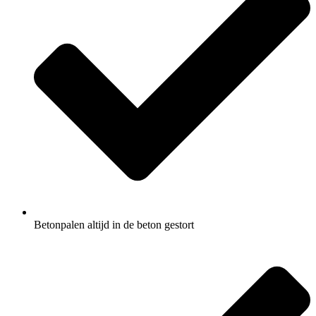
Betonpalen altijd in de beton gestort