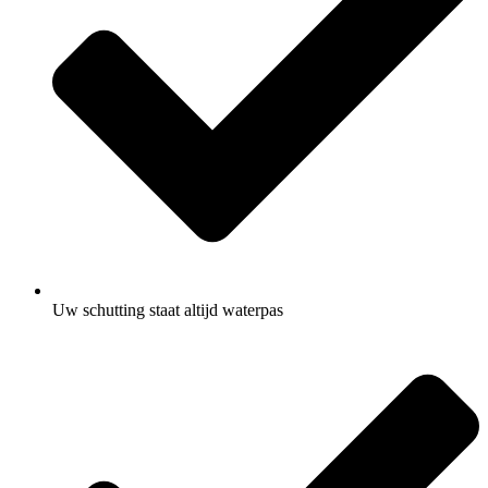
Uw schutting staat altijd waterpas