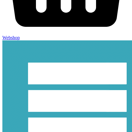
Webshop