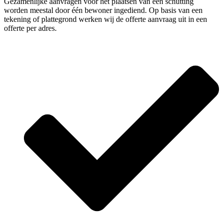
Gezamenlijke aanvragen voor het plaatsen van een schutting
worden meestal door één bewoner ingediend. Op basis van een
tekening of plattegrond werken wij de offerte aanvraag uit in een
offerte per adres.