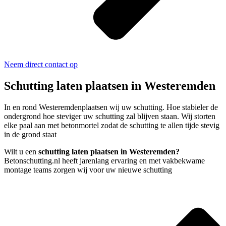
Neem direct contact op
Schutting laten plaatsen in Westeremden
In en rond Westeremdenplaatsen wij uw schutting. Hoe stabieler de
ondergrond hoe steviger uw schutting zal blijven staan. Wij storten
elke paal aan met betonmortel zodat de schutting te allen tijde stevig
in de grond staat
Wilt u een
schutting laten plaatsen in Westeremden?
Betonschutting.nl heeft jarenlang ervaring en met vakbekwame
montage teams zorgen wij voor uw nieuwe schutting