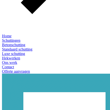
Home
Schuttingen
Betonschutting
Standaard schutting
Luxe schutting
Hekwerken
Ons werk
Contact
Offerte aanvragen