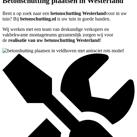
Betonschutting plaatsen in Westerland
Bent u op zoek naar een
betonschutting Westerland
voor in uw
tuin? Bij
betonschutting.nl
is uw tuin in goede handen.
Wij werken met een team van deskundige verkopers en
vakbekwame montageteams gezamenlijk zorgen wij voor
de
realisatie van uw betonschutting Westerland
!