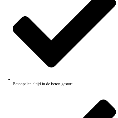
Betonpalen altijd in de beton gestort