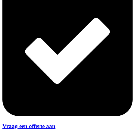
Vraag een offerte aan