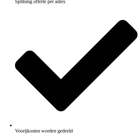
Splitsing offerte per adres
Voorijkosten worden gedeeld