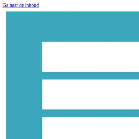
Ga naar de inhoud