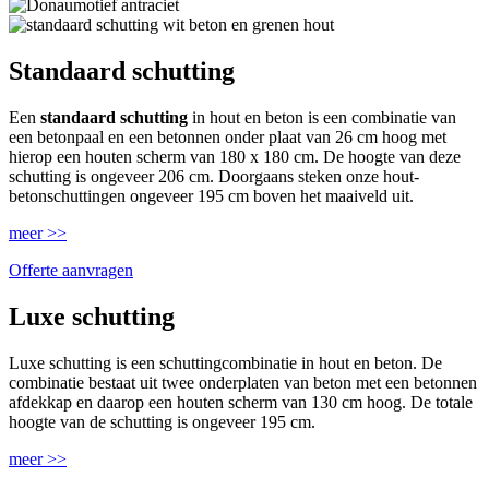
Standaard schutting
Een
standaard schutting
in hout en beton is een combinatie van
een betonpaal en een betonnen onder plaat van 26 cm hoog met
hierop een houten scherm van 180 x 180 cm. De hoogte van deze
schutting is ongeveer 206 cm. Doorgaans steken onze hout-
betonschuttingen ongeveer 195 cm boven het maaiveld uit.
meer >>
Offerte aanvragen
Luxe schutting
Luxe schutting is een schuttingcombinatie in hout en beton. De
combinatie bestaat uit twee onderplaten van beton met een betonnen
afdekkap en daarop een houten scherm van 130 cm hoog. De totale
hoogte van de schutting is ongeveer 195 cm.
meer >>