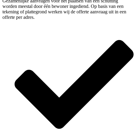
Gezamenlijke aanvragen voor het plaatsen van een schutting
worden meestal door één bewoner ingediend. Op basis van een
tekening of plattegrond werken wij de offerte aanvraag uit in een
offerte per adres.