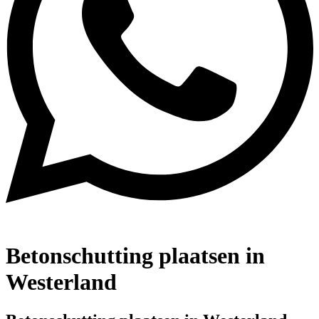
Betonschutting plaatsen in
Westerland