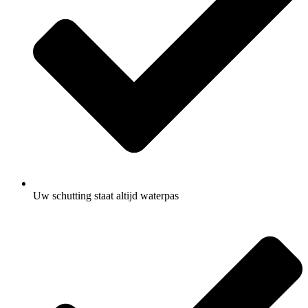
Uw schutting staat altijd waterpas