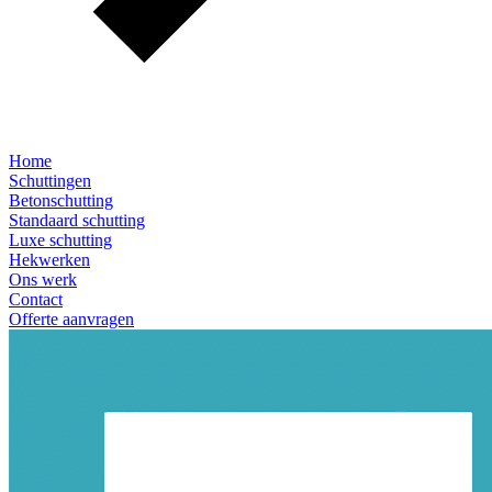
Home
Schuttingen
Betonschutting
Standaard schutting
Luxe schutting
Hekwerken
Ons werk
Contact
Offerte aanvragen