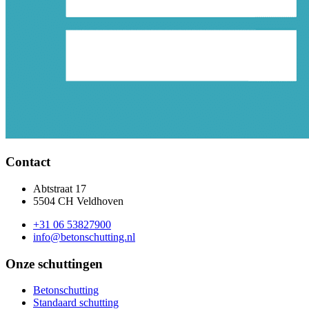
Contact
Abtstraat 17
5504 CH Veldhoven
+31 06 53827900
info@betonschutting.nl
Onze schuttingen
Betonschutting
Standaard schutting