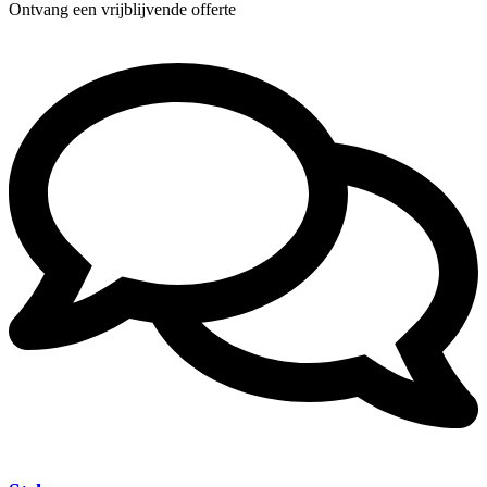
Ontvang een vrijblijvende offerte