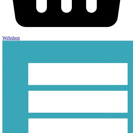
Webshop