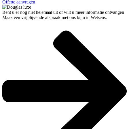
Offerte aanvragen
Bent u er nog niet helemaal uit of wilt u meer informatie ontvangen
Maak een vrijblijvende afspraak met ons bij u in Wetsens.