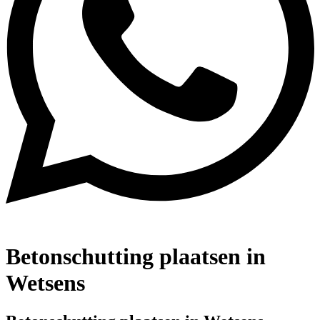
Betonschutting plaatsen in
Wetsens