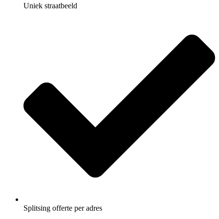
Uniek straatbeeld
Splitsing offerte per adres