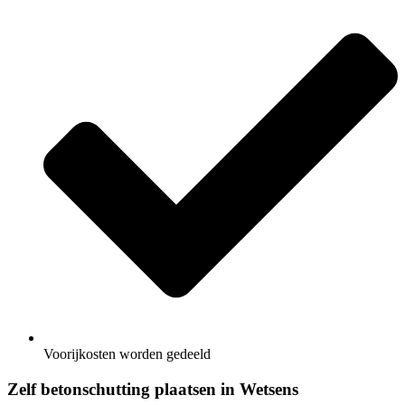
Voorijkosten worden gedeeld
Zelf betonschutting plaatsen in Wetsens