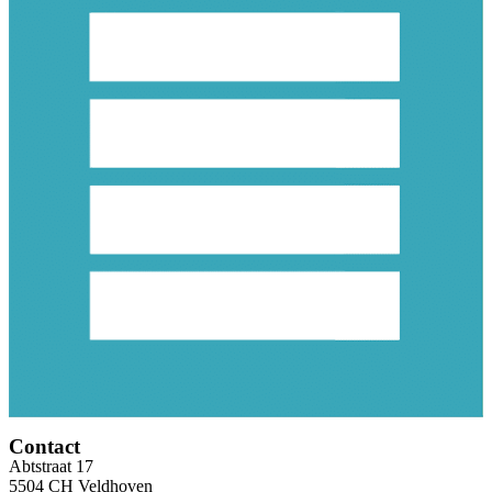
Contact
Abtstraat 17
5504 CH Veldhoven