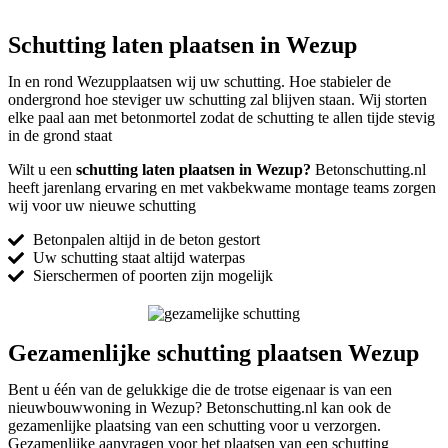
Schutting laten plaatsen in Wezup
In en rond Wezupplaatsen wij uw schutting. Hoe stabieler de
ondergrond hoe steviger uw schutting zal blijven staan. Wij storten
elke paal aan met betonmortel zodat de schutting te allen tijde stevig
in de grond staat
Wilt u een
schutting laten plaatsen in Wezup?
Betonschutting.nl
heeft jarenlang ervaring en met vakbekwame montage teams zorgen
wij voor uw nieuwe schutting
Betonpalen altijd in de beton gestort
Uw schutting staat altijd waterpas
Sierschermen of poorten zijn mogelijk
Gezamenlijke schutting plaatsen Wezup
Bent u één van de gelukkige die de trotse eigenaar is van een
nieuwbouwwoning in Wezup? Betonschutting.nl kan ook de
gezamenlijke plaatsing van een schutting voor u verzorgen.
Gezamenlijke aanvragen voor het plaatsen van een schutting