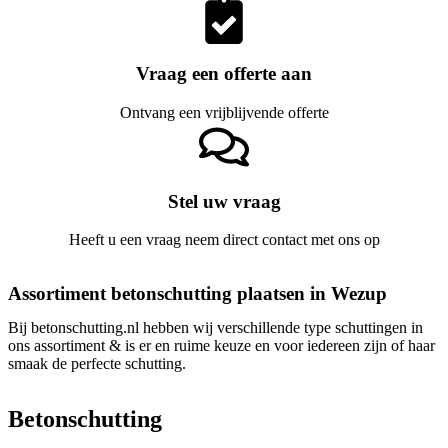
Vraag een offerte aan
Ontvang een vrijblijvende offerte
Stel uw vraag
Heeft u een vraag neem direct contact met ons op
Assortiment betonschutting plaatsen in Wezup
Bij betonschutting.nl hebben wij verschillende type schuttingen in
ons assortiment & is er en ruime keuze en voor iedereen zijn of haar
smaak de perfecte schutting.
Betonschutting