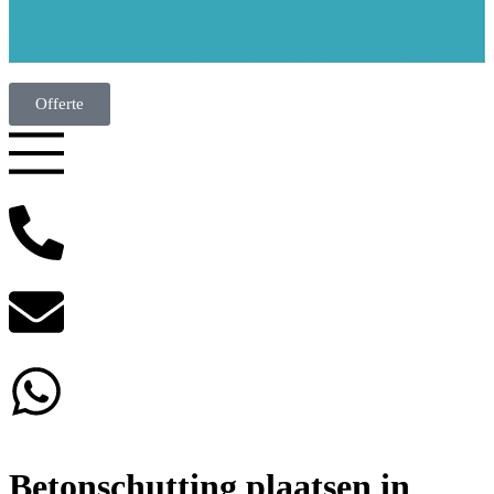
Offerte
Betonschutting plaatsen in