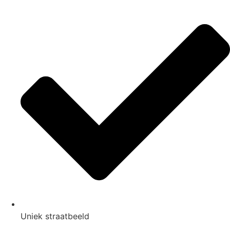
Uniek straatbeeld