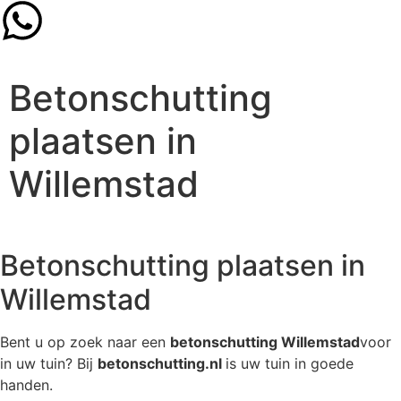
Betonschutting
plaatsen in
Willemstad
Betonschutting plaatsen in
Willemstad
Bent u op zoek naar een
betonschutting Willemstad
voor
in uw tuin? Bij
betonschutting.nl
is uw tuin in goede
handen.