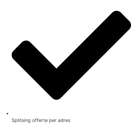
Splitsing offerte per adres