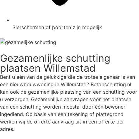
Sierschermen of poorten zijn mogelijk
Gezamenlijke schutting
plaatsen Willemstad
Bent u één van de gelukkige die de trotse eigenaar is van
een nieuwbouwwoning in Willemstad? Betonschutting.nl
kan ook de gezamenlijke plaatsing van een schutting voor
u verzorgen. Gezamenlijke aanvragen voor het plaatsen
van een schutting worden meestal door één bewoner
ingediend. Op basis van een tekening of plattegrond
werken wij de offerte aanvraag uit in een offerte per
adres.