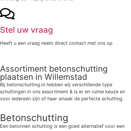
Stel uw vraag
Heeft u een vraag neem direct contact met ons op
Assortiment betonschutting
plaatsen in Willemstad
Bij betonschutting.nl hebben wij verschillende type
schuttingen in ons assortiment & is er en ruime keuze en
voor iedereen zijn of haar smaak de perfecte schutting.
Betonschutting
Een betonnen schutting is een goed alternatief voor een