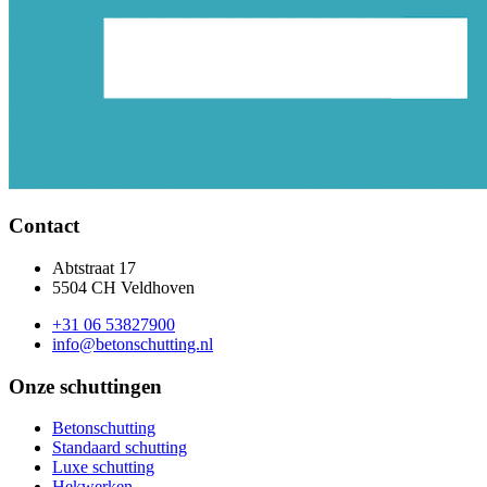
Contact
Abtstraat 17
5504 CH Veldhoven
+31 06 53827900
info@betonschutting.nl
Onze schuttingen
Betonschutting
Standaard schutting
Luxe schutting
Hekwerken