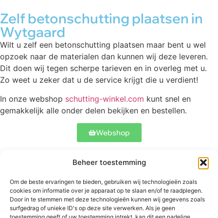
Zelf betonschutting plaatsen in
Wytgaard
Wilt u zelf een betonschutting plaatsen maar bent u wel
opzoek naar de materialen dan kunnen wij deze leveren.
Dit doen wij tegen scherpe tarieven en in overleg met u.
Zo weet u zeker dat u de service krijgt die u verdient!
In onze webshop
schutting-winkel.com
kunt snel en
gemakkelijk alle onder delen bekijken en bestellen.
Webshop
Beheer toestemming
Contact
Onze schuttingen
Meer informatie
Om de beste ervaringen te bieden, gebruiken wij technologieën zoals
Abtstraat 17
Betonschutting
Veelgestelde
cookies om informatie over je apparaat op te slaan en/of te raadplegen.
5504 CH
Standaard
vragen
Door in te stemmen met deze technologieën kunnen wij gegevens zoals
Veldhoven
schutting
surfgedrag of unieke ID's op deze site verwerken. Als je geen
Bekijk ons werk
toestemming geeft of uw toestemming intrekt, kan dit een nadelige
+31 06
Luxe schutting