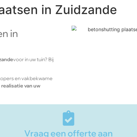
aatsen in Zuidzande
n in
zande
voor in uw tuin? Bij
rkopers en vakbekwame
e
realisatie van uw
Vraag een offerte aan