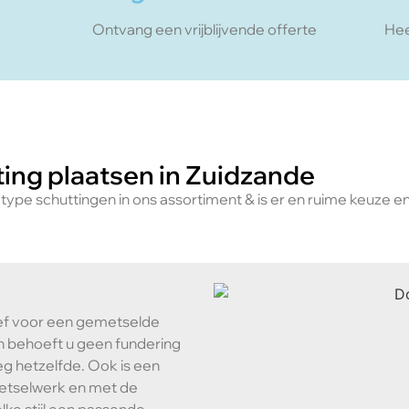
Ontvang een vrijblijvende offerte
Hee
ing plaatsen in Zuidzande
e type schuttingen in ons assortiment & is er en ruime keuze e
ief voor een gemetselde
n behoeft u geen fundering
g hetzelfde. Ook is een
etselwerk en met de