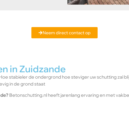
nt u er nog niet helemaal uit of wilt u meer informatie ontvan
Maak een vrijblijvende afspraak met ons bij u in Zuidzande.
Neem direct contact op
en in Zuidzande
Hoe stabieler de ondergrond hoe steviger uw schutting zal bli
evig in de grond staat
ande?
Betonschutting.nl heeft jarenlang ervaring en met va