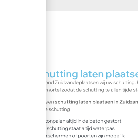
Be
Schutting laten plaats
In en rond Zuidzandeplaatsen wij uw schutting. 
betonmortel zodat de schutting te allen tijde st
Wilt u een
schutting laten plaatsen in Zuidz
nieuwe schutting
Betonpalen altijd in de beton gestort
Uw schutting staat altijd waterpas
Sierschermen of poorten zijn mogelijk