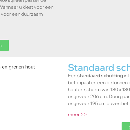
lke stijl een passende
 Wanneer u kiest voor een
 u voor een duurzaam
n
Standaard sc
Een
standaard schutting
in 
betonpaal en een betonnen 
houten scherm van 180 x 180
ongeveer 206 cm. Doorgaans
ongeveer 195 cm boven het m
meer >>