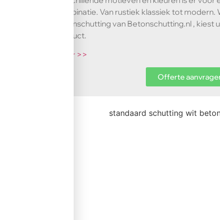
verschillende motieven en kleuren is er voor e
combinatie. Van rustiek klassiek tot modern.
betonschutting van Betonschutting.nl , kiest
product.
meer >>
Offerte aanvrage