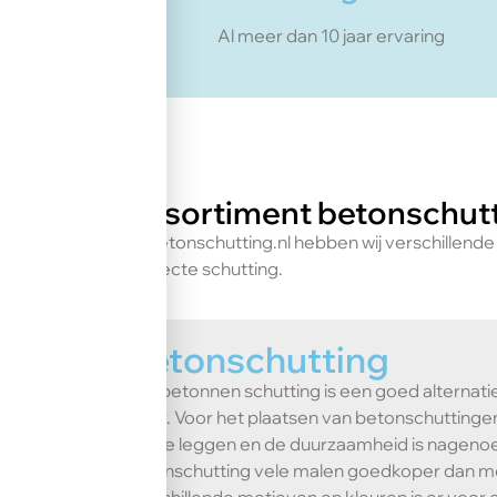
Al meer dan 10 jaar ervaring
Assortiment betonschutt
Bij betonschutting.nl hebben wij verschillend
perfecte schutting.
Betonschutting
Een betonnen schutting is een goed alternat
muur. Voor het plaatsen van betonschuttinge
aan te leggen en de duurzaamheid is nagenoe
betonschutting vele malen goedkoper dan m