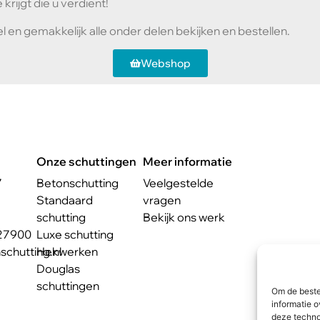
krijgt die u verdient!
l en gemakkelijk alle onder delen bekijken en bestellen.
Webshop
Onze schuttingen
Meer informatie
7
Betonschutting
Veelgestelde
Standaard
vragen
schutting
Bekijk ons werk
27900
Luxe schutting
chutting.nl
Hekwerken
Douglas
schuttingen
Om de beste
informatie o
deze techno