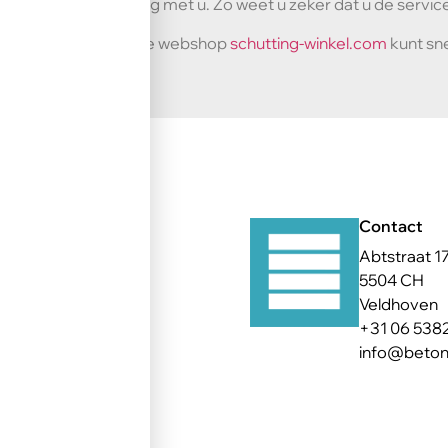
overleg met u. Zo weet u zeker dat u de service 
In onze webshop
schutting-winkel.com
kunt sne
Contact
Abtstraat 1
5504 CH
Veldhoven
+31 06 538
info@betons