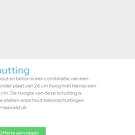
hutting
hout en beton is een combinatie van een
onder plaat van 26 cm hoog met hierop een
 cm. De hoogte van deze schutting is
 steken onze hout-betonschuttingen
aaiveld uit.
Offerte aanvragen