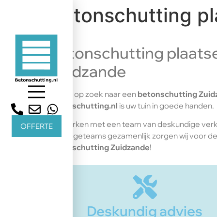
Betonschutting pl
Betonschutting plaatse
Zuidzande
Bent u op zoek naar een
betonschutting Zuid
betonschutting.nl
is uw tuin in goede handen.
Wij werken met een team van deskundige ve
OFFERTE
montageteams gezamenlijk zorgen wij voor d
betonschutting Zuidzande
!
Deskundig advies