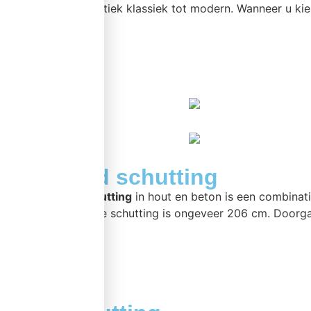
combinatie. Van rustiek klassiek tot modern. Wanneer u ki
meer >>
Standaard schutting
Een
standaard schutting
in hout en beton is een combinat
De hoogte van deze schutting is ongeveer 206 cm. Doorga
meer >>