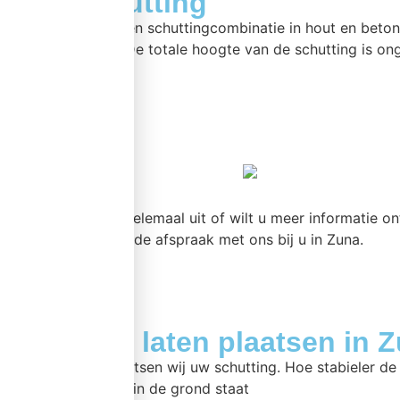
Luxe schutting
Luxe schutting is een schuttingcombinatie in hout en bet
van 130 cm hoog. De totale hoogte van de schutting is on
meer >>
Bent u er nog niet helemaal uit of wilt u meer informatie o
Maak een vrijblijvende afspraak met ons bij u in Zuna.
Schutting laten plaatsen in 
In en rond Zunaplaatsen wij uw schutting. Hoe stabieler de
te allen tijde stevig in de grond staat