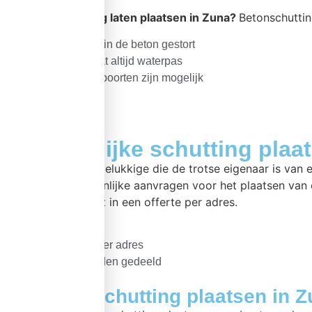
Wilt u een
schutting laten plaatsen in Zuna?
Betonschuttin
Betonpalen altijd in de beton gestort
Uw schutting staat altijd waterpas
Sierschermen of poorten zijn mogelijk
Gezamenlijke schutting plaa
Bent u één van de gelukkige die de trotse eigenaar is van
verzorgen. Gezamenlijke aanvragen voor het plaatsen van 
offerte aanvraag uit in een offerte per adres.
Uniek straatbeeld
Splitsing offerte per adres
Voorijkosten worden gedeeld
Zelf betonschutting plaatsen in 