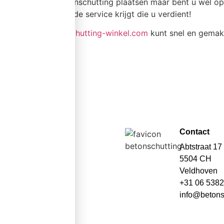
Wilt u zelf een betonschutting plaatsen maar bent u wel op
weet u zeker dat u de service krijgt die u verdient!
In onze webshop
schutting-winkel.com
kunt snel en gemakk
Contact
Abtstraat 17
5504 CH
Veldhoven
+31 06 538
info@betons