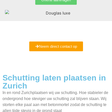
Bent u er nog niet helemaal uit of wilt u meer informatie
ontvangen
Maak een vrijblijvende afspraak met ons bij u in Zurich.
Neem direct contact op
Schutting laten plaatsen in
Zurich
In en rond Zurichplaatsen wij uw schutting. Hoe stabieler de
ondergrond hoe steviger uw schutting zal blijven staan. Wij
storten elke paal aan met betonmortel zodat de schutting te
allen tijde stevig in de grond staat