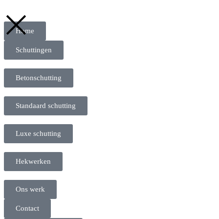
Home
Schuttingen
Betonschutting
Standaard schutting
Luxe schutting
Hekwerken
Ons werk
Contact