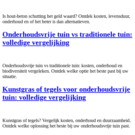
Is hout-beton schutting het geld waard? Ontdek kosten, levensduur,
onderhoud en of het beter is dan alternatieven.
Onderhoudsvrije tuin vs traditionele tuin:
volledige vergelijking
Onderhoudsvrije tuin vs traditionele tuin: kosten, onderhoud en
biodiversiteit vergeleken. Ontdek welke optie het beste past bij uw
situatie.
Kunstgras of tegels voor onderhoudsvrije
tuin: volledige vergelijking
Kunstgras of tegels? Vergelijk kosten, onderhoud en duurzaamheid.
Ontdek welke oplossing het beste bij uw onderhoudsvrije tuin past.