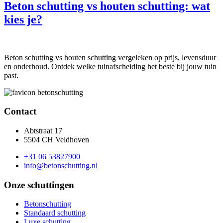
Beton schutting vs houten schutting: wat
kies je?
Beton schutting vs houten schutting vergeleken op prijs, levensduur
en onderhoud. Ontdek welke tuinafscheiding het beste bij jouw tuin
past.
Contact
Abtstraat 17
5504 CH Veldhoven
+31 06 53827900
info@betonschutting.nl
Onze schuttingen
Betonschutting
Standaard schutting
Luxe schutting