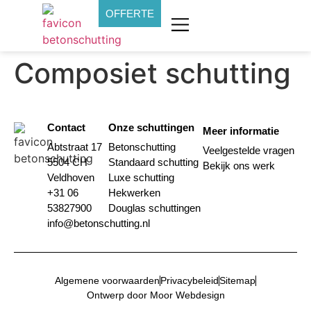
OFFERTE
Composiet schutting
Contact
Onze schuttingen
Meer informatie
Abtstraat 17
Betonschutting
Veelgestelde vragen
5504 CH
Standaard schutting
Bekijk ons werk
Veldhoven
Luxe schutting
+31 06
Hekwerken
53827900
Douglas schuttingen
info@betonschutting.nl
Algemene voorwaarden
Privacybeleid
Sitemap
Ontwerp door Moor Webdesign