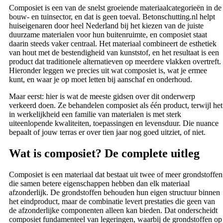
Composiet is een van de snelst groeiende materiaalcategorieën in de
bouw- en tuinsector, en dat is geen toeval. Betonschutting.nl helpt
huiseigenaren door heel Nederland bij het kiezen van de juiste
duurzame materialen voor hun buitenruimte, en composiet staat
daarin steeds vaker centraal. Het materiaal combineert de esthetiek
van hout met de bestendigheid van kunststof, en het resultaat is een
product dat traditionele alternatieven op meerdere vlakken overtreft.
Hieronder leggen we precies uit wat composiet is, wat je ermee
kunt, en waar je op moet letten bij aanschaf en onderhoud.
Maar eerst: hier is wat de meeste gidsen over dit onderwerp
verkeerd doen. Ze behandelen composiet als één product, terwijl het
in werkelijkheid een familie van materialen is met sterk
uiteenlopende kwaliteiten, toepassingen en levensduur. Die nuance
bepaalt of jouw terras er over tien jaar nog goed uitziet, of niet.
Wat is composiet? De complete uitleg
Composiet is een materiaal dat bestaat uit twee of meer grondstoffen
die samen betere eigenschappen hebben dan elk materiaal
afzonderlijk. De grondstoffen behouden hun eigen structuur binnen
het eindproduct, maar de combinatie levert prestaties die geen van
de afzonderlijke componenten alleen kan bieden. Dat onderscheidt
composiet fundamenteel van legeringen, waarbij de grondstoffen op