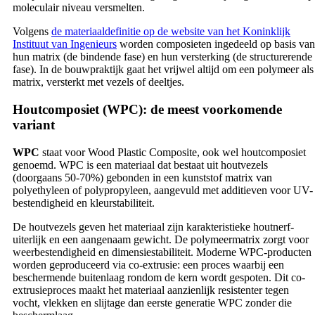
moleculair niveau versmelten.
Volgens
de materiaaldefinitie op de website van het Koninklijk
Instituut van Ingenieurs
worden composieten ingedeeld op basis van
hun matrix (de bindende fase) en hun versterking (de structurerende
fase). In de bouwpraktijk gaat het vrijwel altijd om een polymeer als
matrix, versterkt met vezels of deeltjes.
Houtcomposiet (WPC): de meest voorkomende
variant
WPC
staat voor Wood Plastic Composite, ook wel houtcomposiet
genoemd. WPC is een materiaal dat bestaat uit houtvezels
(doorgaans 50-70%) gebonden in een kunststof matrix van
polyethyleen of polypropyleen, aangevuld met additieven voor UV-
bestendigheid en kleurstabiliteit.
De houtvezels geven het materiaal zijn karakteristieke houtnerf-
uiterlijk en een aangenaam gewicht. De polymeermatrix zorgt voor
weerbestendigheid en dimensiestabiliteit. Moderne WPC-producten
worden geproduceerd via co-extrusie: een proces waarbij een
beschermende buitenlaag rondom de kern wordt gespoten. Dit co-
extrusieproces maakt het materiaal aanzienlijk resistenter tegen
vocht, vlekken en slijtage dan eerste generatie WPC zonder die