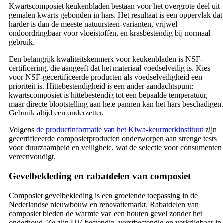
Kwartscomposiet keukenbladen bestaan voor het overgrote deel uit
gemalen kwarts gebonden in hars. Het resultaat is een oppervlak dat
harder is dan de meeste natuursteen-varianten, vrijwel
ondoordringbaar voor vloeistoffen, en krasbestendig bij normaal
gebruik.
Een belangrijk kwaliteitskenmerk voor keukenbladen is NSF-
certificering, die aangeeft dat het materiaal voedselveilig is. Kies
voor NSF-gecertificeerde producten als voedselveiligheid een
prioriteit is. Hittebestendigheid is een ander aandachtspunt:
kwartscomposiet is hittebestendig tot een bepaalde temperatuur,
maar directe blootstelling aan hete pannen kan het hars beschadigen.
Gebruik altijd een onderzetter.
Volgens
de productinformatie van het Kiwa-keurmerkinstituut
zijn
gecertificeerde composietproducten onderworpen aan strenge tests
voor duurzaamheid en veiligheid, wat de selectie voor consumenten
vereenvoudigt.
Gevelbekleding en rabatdelen van composiet
Composiet gevelbekleding is een groeiende toepassing in de
Nederlandse nieuwbouw en renovatiemarkt. Rabatdelen van
composiet bieden de warmte van een houten gevel zonder het
onderhoud. Ze zijn UV-bestendig, vorstbestendig en verkrijgbaar in