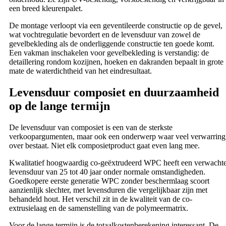
een breed kleurenpalet.
De montage verloopt via een geventileerde constructie op de gevel,
wat vochtregulatie bevordert en de levensduur van zowel de
gevelbekleding als de onderliggende constructie ten goede komt.
Een vakman inschakelen voor gevelbekleding is verstandig: de
detaillering rondom kozijnen, hoeken en dakranden bepaalt in grote
mate de waterdichtheid van het eindresultaat.
Levensduur composiet en duurzaamheid
op de lange termijn
De levensduur van composiet is een van de sterkste
verkoopargumenten, maar ook een onderwerp waar veel verwarring
over bestaat. Niet elk composietproduct gaat even lang mee.
Kwalitatief hoogwaardig co-geëxtrudeerd WPC heeft een verwacht
levensduur van 25 tot 40 jaar onder normale omstandigheden.
Goedkopere eerste generatie WPC zonder beschermlaag scoort
aanzienlijk slechter, met levensduren die vergelijkbaar zijn met
behandeld hout. Het verschil zit in de kwaliteit van de co-
extrusielaag en de samenstelling van de polymeermatrix.
Voor de lange termijn is de totaalkostenberekening interessant. De