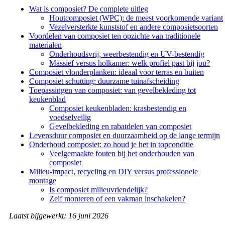
Wat is composiet? De complete uitleg
Houtcomposiet (WPC): de meest voorkomende variant
Vezelversterkte kunststof en andere composietsoorten
Voordelen van composiet ten opzichte van traditionele
materialen
Onderhoudsvrij, weerbestendig en UV-bestendig
Massief versus holkamer: welk profiel past bij jou?
Composiet vlonderplanken: ideaal voor terras en buiten
Composiet schutting: duurzame tuinafscheiding
Toepassingen van composiet: van gevelbekleding tot
keukenblad
Composiet keukenbladen: krasbestendig en
voedselveilig
Gevelbekleding en rabatdelen van composiet
Levensduur composiet en duurzaamheid op de lange termijn
Onderhoud composiet: zo houd je het in topconditie
Veelgemaakte fouten bij het onderhouden van
composiet
Milieu-impact, recycling en DIY versus professionele
montage
Is composiet milieuvriendelijk?
Zelf monteren of een vakman inschakelen?
Laatst bijgewerkt: 16 juni 2026