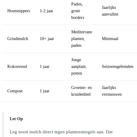
Paden,
Jaarlijks
Houtsnippers
1-2 jaar
grote
aanvullen
borders
Mediterrane
Grindmulch
10+ jaar
planten,
Minimaal
paden
Jonge
Kokosvezel
1 jaar
aanplant,
Seizoensgebonden
potten
Groente- en
Jaarlijks
Compost
1 jaar
kruidenbed
vernieuwen
Let Op
Leg nooit mulch direct tegen plantenstengels aan. Dat