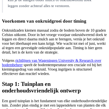
leggen zonder achteraf alles te verstoren.
Voorkomen van onkruidgroei door timing
Onkruidzaden kiemen massaal zodra de bodem boven de 10 graden
Celsius uitkomt. Door in het vroege voorjaar onkruidwerend doek te
leggen en direct daarna mulch aan te brengen, versla je het onkruid
voor het überhaupt een kans krijgt. Wie wacht tot mei of juni, werkt
al tegen een gevestigde onkruidpopulatie aan. Timing is hier geen
detail, het is de kern van de strategie.
Volgens
richtlijnen van Wageningen University & Research over
bodembeheer
speelt de bodemtemperatuur een cruciale rol bij het
kiemingsgedrag van onkruid. Vroeg ingrijpen is structureel
effectiever dan reactief wieden.
Stap 1: Tuinplan en
onderhoudsvriendelijk ontwerp
Een goed tuinplan is het fundament van elke onderhoudsvriendelijke
tuin. Zonder plan eindig je met een lappendeken van planten die elk