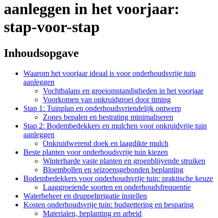
aanleggen in het voorjaar:
stap-voor-stap
Inhoudsopgave
Waarom het voorjaar ideaal is voor onderhoudsvrije tuin
aanleggen
Vochtbalans en groeiomstandigheden in het voorjaar
Voorkomen van onkruidgroei door timing
Stap 1: Tuinplan en onderhoudsvriendelijk ontwerp
Zones bepalen en bestrating minimaliseren
Stap 2: Bodembedekkers en mulchen voor onkruidvrije tuin
aanleggen
Onkruidwerend doek en laagdikte mulch
Beste planten voor onderhoudsvrije tuin kiezen
Winterharde vaste planten en groenblijvende struiken
Bloembollen en seizoensgebonden beplanting
Bodembedekkers voor onderhoudsvrije tuin: praktische keuze
Laaggroeiende soorten en onderhoudsfrequentie
Waterbeheer en druppelirrigatie instellen
Kosten onderhoudsvrije tuin: budgettering en besparing
Materialen, beplanting en arbeid