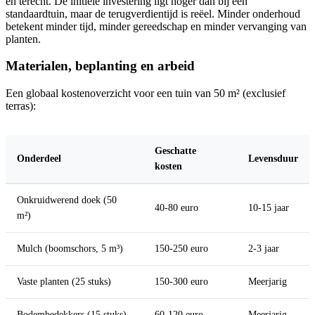
en terecht. De initiële investering ligt hoger dan bij een
standaardtuin, maar de terugverdientijd is reëel. Minder onderhoud
betekent minder tijd, minder gereedschap en minder vervanging van
planten.
Materialen, beplanting en arbeid
Een globaal kostenoverzicht voor een tuin van 50 m² (exclusief
terras):
Geschatte
Onderdeel
Levensduur
kosten
Onkruidwerend doek (50
40-80 euro
10-15 jaar
m²)
Mulch (boomschors, 5 m³)
150-250 euro
2-3 jaar
Vaste planten (25 stuks)
150-300 euro
Meerjarig
Bodembedekkers (15 stuks)
60-120 euro
Meerjarig