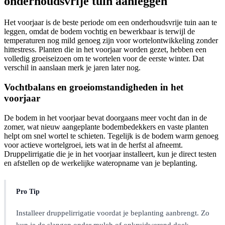
onderhoudsvrije tuin aanleggen
Het voorjaar is de beste periode om een onderhoudsvrije tuin aan te
leggen, omdat de bodem vochtig en bewerkbaar is terwijl de
temperaturen nog mild genoeg zijn voor wortelontwikkeling zonder
hittestress. Planten die in het voorjaar worden gezet, hebben een
volledig groeiseizoen om te wortelen voor de eerste winter. Dat
verschil in aanslaan merk je jaren later nog.
Vochtbalans en groeiomstandigheden in het
voorjaar
De bodem in het voorjaar bevat doorgaans meer vocht dan in de
zomer, wat nieuw aangeplante bodembedekkers en vaste planten
helpt om snel wortel te schieten. Tegelijk is de bodem warm genoeg
voor actieve wortelgroei, iets wat in de herfst al afneemt.
Druppelirrigatie die je in het voorjaar installeert, kun je direct testen
en afstellen op de werkelijke wateropname van je beplanting.
Pro Tip
Installeer druppelirrigatie voordat je beplanting aanbrengt. Zo
kun je de slangen onder mulch of onkruidwerend doek