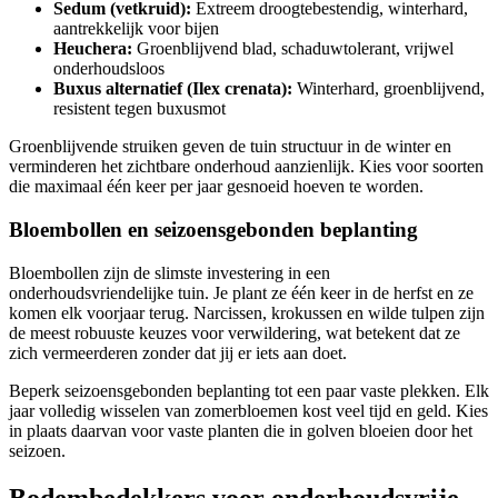
Sedum (vetkruid):
Extreem droogtebestendig, winterhard,
aantrekkelijk voor bijen
Heuchera:
Groenblijvend blad, schaduwtolerant, vrijwel
onderhoudsloos
Buxus alternatief (Ilex crenata):
Winterhard, groenblijvend,
resistent tegen buxusmot
Groenblijvende struiken geven de tuin structuur in de winter en
verminderen het zichtbare onderhoud aanzienlijk. Kies voor soorten
die maximaal één keer per jaar gesnoeid hoeven te worden.
Bloembollen en seizoensgebonden beplanting
Bloembollen zijn de slimste investering in een
onderhoudsvriendelijke tuin. Je plant ze één keer in de herfst en ze
komen elk voorjaar terug. Narcissen, krokussen en wilde tulpen zijn
de meest robuuste keuzes voor verwildering, wat betekent dat ze
zich vermeerderen zonder dat jij er iets aan doet.
Beperk seizoensgebonden beplanting tot een paar vaste plekken. Elk
jaar volledig wisselen van zomerbloemen kost veel tijd en geld. Kies
in plaats daarvan voor vaste planten die in golven bloeien door het
seizoen.
Bodembedekkers voor onderhoudsvrije