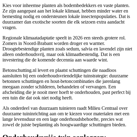
Kies voor inheemse planten als bodembedekkers en vaste planten.
Ze zijn aangepast aan het lokale klimaat, hebben minder water en
bemesting nodig en ondersteunen lokale insectenpopulaties. Dat is
duurzamer dan exotische soorten die elk seizoen extra aandacht
vragen.
Regionale klimaatadaptatie speelt in 2026 een steeds grotere rol.
Zomers in Noord-Brabant worden droger en warmer.
Droogtebestendige planten zoals sedum, salvia en lavendel zijn niet
alleen onderhoudsvrij, maar ook klimaatbestendig. Dat is een
investering die de komende decennia aan waarde wint.
Betonschutting.nl levert en plaatst schuttingen die naadloos
aansluiten bij een onderhoudsvriendelijke tuinstrategie: duurzame
betonnen schuttingen en hout-betoncombinaties die jarenlang
meegaan zonder schilderen, behandelen of vervangen. Een
afscheiding die je nooit meer hoeft te onderhouden, past perfect bij
een tuin die dat ook niet nodig heeft.
Als onderdeel van duurzaam tuinieren raadt Milieu Centraal over
duurzame tuininrichting aan om te kiezen voor materialen met een
lange levensduur en een lage onderhoudsbehoefte, precies wat
zowel de juiste beplanting als hoogwaardige schuttingen bieden.