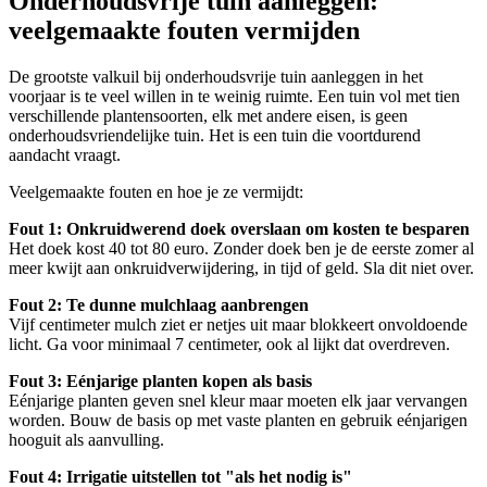
Onderhoudsvrije tuin aanleggen:
veelgemaakte fouten vermijden
De grootste valkuil bij onderhoudsvrije tuin aanleggen in het
voorjaar is te veel willen in te weinig ruimte. Een tuin vol met tien
verschillende plantensoorten, elk met andere eisen, is geen
onderhoudsvriendelijke tuin. Het is een tuin die voortdurend
aandacht vraagt.
Veelgemaakte fouten en hoe je ze vermijdt:
Fout 1: Onkruidwerend doek overslaan om kosten te besparen
Het doek kost 40 tot 80 euro. Zonder doek ben je de eerste zomer al
meer kwijt aan onkruidverwijdering, in tijd of geld. Sla dit niet over.
Fout 2: Te dunne mulchlaag aanbrengen
Vijf centimeter mulch ziet er netjes uit maar blokkeert onvoldoende
licht. Ga voor minimaal 7 centimeter, ook al lijkt dat overdreven.
Fout 3: Eénjarige planten kopen als basis
Eénjarige planten geven snel kleur maar moeten elk jaar vervangen
worden. Bouw de basis op met vaste planten en gebruik eénjarigen
hooguit als aanvulling.
Fout 4: Irrigatie uitstellen tot "als het nodig is"