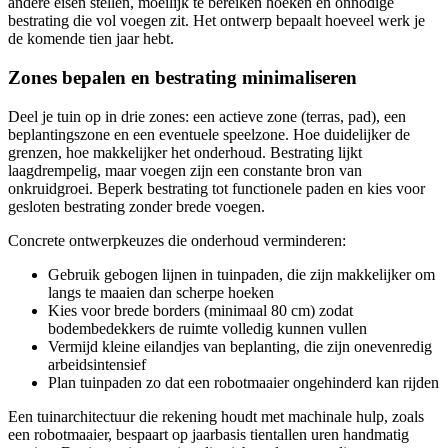
andere eisen stellen, moeilijk te bereiken hoeken en onnodige
bestrating die vol voegen zit. Het ontwerp bepaalt hoeveel werk je
de komende tien jaar hebt.
Zones bepalen en bestrating minimaliseren
Deel je tuin op in drie zones: een actieve zone (terras, pad), een
beplantingszone en een eventuele speelzone. Hoe duidelijker de
grenzen, hoe makkelijker het onderhoud. Bestrating lijkt
laagdrempelig, maar voegen zijn een constante bron van
onkruidgroei. Beperk bestrating tot functionele paden en kies voor
gesloten bestrating zonder brede voegen.
Concrete ontwerpkeuzes die onderhoud verminderen:
Gebruik gebogen lijnen in tuinpaden, die zijn makkelijker om
langs te maaien dan scherpe hoeken
Kies voor brede borders (minimaal 80 cm) zodat
bodembedekkers de ruimte volledig kunnen vullen
Vermijd kleine eilandjes van beplanting, die zijn onevenredig
arbeidsintensief
Plan tuinpaden zo dat een robotmaaier ongehinderd kan rijden
Een tuinarchitectuur die rekening houdt met machinale hulp, zoals
een robotmaaier, bespaart op jaarbasis tientallen uren handmatig