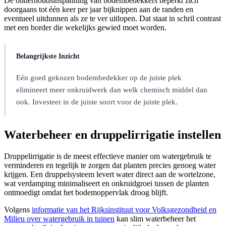
De onderhoudsinspanning van bodembedekkers beperkt zich
doorgaans tot één keer per jaar bijknippen aan de randen en
eventueel uitdunnen als ze te ver uitlopen. Dat staat in schril contrast
met een border die wekelijks gewied moet worden.
Belangrijkste Inzicht
Eén goed gekozen bodembedekker op de juiste plek
elimineert meer onkruidwerk dan welk chemisch middel dan
ook. Investeer in de juiste soort voor de juiste plek.
Waterbeheer en druppelirrigatie instellen
Druppelirrigatie is de meest effectieve manier om watergebruik te
verminderen en tegelijk te zorgen dat planten precies genoeg water
krijgen. Een druppelsysteem levert water direct aan de wortelzone,
wat verdamping minimaliseert en onkruidgroei tussen de planten
ontmoedigt omdat het bodemoppervlak droog blijft.
Volgens
informatie van het Rijksinstituut voor Volksgezondheid en
Milieu over watergebruik in tuinen
kan slim waterbeheer het