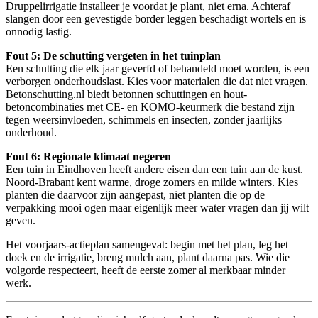
Druppelirrigatie installeer je voordat je plant, niet erna. Achteraf
slangen door een gevestigde border leggen beschadigt wortels en is
onnodig lastig.
Fout 5: De schutting vergeten in het tuinplan
Een schutting die elk jaar geverfd of behandeld moet worden, is een
verborgen onderhoudslast. Kies voor materialen die dat niet vragen.
Betonschutting.nl biedt betonnen schuttingen en hout-
betoncombinaties met CE- en KOMO-keurmerk die bestand zijn
tegen weersinvloeden, schimmels en insecten, zonder jaarlijks
onderhoud.
Fout 6: Regionale klimaat negeren
Een tuin in Eindhoven heeft andere eisen dan een tuin aan de kust.
Noord-Brabant kent warme, droge zomers en milde winters. Kies
planten die daarvoor zijn aangepast, niet planten die op de
verpakking mooi ogen maar eigenlijk meer water vragen dan jij wilt
geven.
Het voorjaars-actieplan samengevat: begin met het plan, leg het
doek en de irrigatie, breng mulch aan, plant daarna pas. Wie die
volgorde respecteert, heeft de eerste zomer al merkbaar minder
werk.