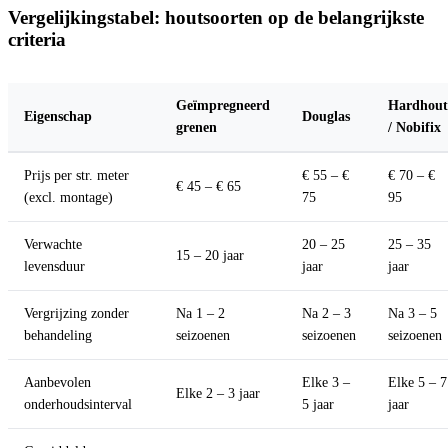
Vergelijkingstabel: houtsoorten op de belangrijkste
criteria
Geïmpregneerd
Hardhout
Eigenschap
Douglas
grenen
/ Nobifix
Prijs per str. meter
€ 55 – €
€ 70 – €
€ 45 – € 65
(excl. montage)
75
95
Verwachte
20 – 25
25 – 35
15 – 20 jaar
levensduur
jaar
jaar
Vergrijzing zonder
Na 1 – 2
Na 2 – 3
Na 3 – 5
behandeling
seizoenen
seizoenen
seizoenen
Aanbevolen
Elke 3 –
Elke 5 – 7
Elke 2 – 3 jaar
onderhoudsinterval
5 jaar
jaar