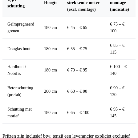
Hoogte
strekkende meter
montage
schutting
(excl. montage)
(indicatie)
Geïmpregneerd
€ 75 – €
180 cm
€ 45 – € 65
grenen
100
€ 85 – €
Douglas hout
180 cm
€ 55 – € 75
115
Hardhout /
€ 100 – €
180 cm
€ 70 – € 95
Nobifix
140
Betonschutting
€ 90 – €
200 cm
€ 60 – € 90
(prefab)
130
Schutting met
€ 95 – €
180 cm
€ 65 – € 100
motief
145
Prijzen zijn inclusief btw, tenzij een leverancier expliciet exclusief