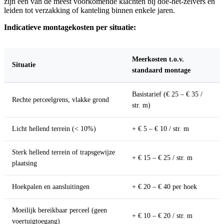
zijn een van de meest voorkomende klachten bij doe-het-zelvers en
leiden tot verzakking of kanteling binnen enkele jaren.
Indicatieve montagekosten per situatie:
Meerkosten t.o.v.
Situatie
standaard montage
Basistarief (€ 25 – € 35 /
Rechte perceelgrens, vlakke grond
str. m)
Licht hellend terrein (< 10%)
+ € 5 – € 10 / str. m
Sterk hellend terrein of trapsgewijze
+ € 15 – € 25 / str. m
plaatsing
Hoekpalen en aansluitingen
+ € 20 – € 40 per hoek
Moeilijk bereikbaar perceel (geen
+ € 10 – € 20 / str. m
voertuigtoegang)