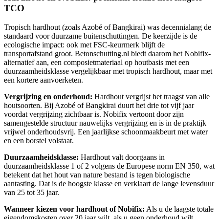
TCO
Tropisch hardhout (zoals Azobé of Bangkirai) was decennialang de
standaard voor duurzame buitenschuttingen. De keerzijde is de
ecologische impact: ook met FSC-keurmerk blijft de
transportafstand groot. Betonschutting.nl biedt daarom het Nobifix-
alternatief aan, een composietmateriaal op houtbasis met een
duurzaamheidsklasse vergelijkbaar met tropisch hardhout, maar met
een kortere aanvoerketen.
Vergrijzing en onderhoud:
Hardhout vergrijst het traagst van alle
houtsoorten. Bij Azobé of Bangkirai duurt het drie tot vijf jaar
voordat vergrijzing zichtbaar is. Nobifix vertoont door zijn
samengestelde structuur nauwelijks vergrijzing en is in de praktijk
vrijwel onderhoudsvrij. Een jaarlijkse schoonmaakbeurt met water
en een borstel volstaat.
Duurzaamheidsklasse:
Hardhout valt doorgaans in
duurzaamheidsklasse 1 of 2 volgens de Europese norm EN 350, wat
betekent dat het hout van nature bestand is tegen biologische
aantasting. Dat is de hoogste klasse en verklaart de lange levensduur
van 25 tot 35 jaar.
Wanneer kiezen voor hardhout of Nobifix:
Als u de laagste totale
eigendomskosten over 20 jaar wilt, als u geen onderhoud wilt