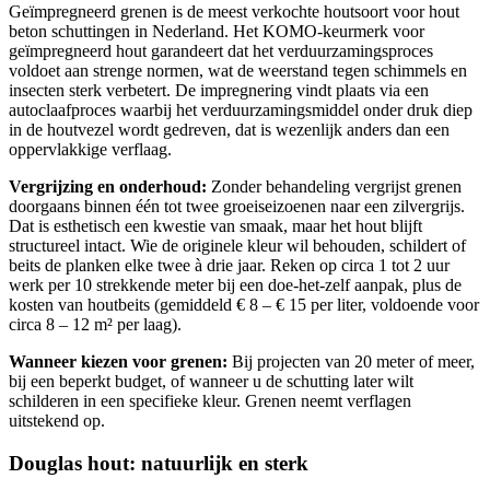
Geïmpregneerd grenen is de meest verkochte houtsoort voor hout
beton schuttingen in Nederland. Het KOMO-keurmerk voor
geïmpregneerd hout garandeert dat het verduurzamingsproces
voldoet aan strenge normen, wat de weerstand tegen schimmels en
insecten sterk verbetert. De impregnering vindt plaats via een
autoclaafproces waarbij het verduurzamingsmiddel onder druk diep
in de houtvezel wordt gedreven, dat is wezenlijk anders dan een
oppervlakkige verflaag.
Vergrijzing en onderhoud:
Zonder behandeling vergrijst grenen
doorgaans binnen één tot twee groeiseizoenen naar een zilvergrijs.
Dat is esthetisch een kwestie van smaak, maar het hout blijft
structureel intact. Wie de originele kleur wil behouden, schildert of
beits de planken elke twee à drie jaar. Reken op circa 1 tot 2 uur
werk per 10 strekkende meter bij een doe-het-zelf aanpak, plus de
kosten van houtbeits (gemiddeld € 8 – € 15 per liter, voldoende voor
circa 8 – 12 m² per laag).
Wanneer kiezen voor grenen:
Bij projecten van 20 meter of meer,
bij een beperkt budget, of wanneer u de schutting later wilt
schilderen in een specifieke kleur. Grenen neemt verflagen
uitstekend op.
Douglas hout: natuurlijk en sterk