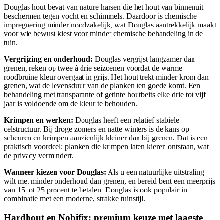
Douglas hout bevat van nature harsen die het hout van binnenuit
beschermen tegen vocht en schimmels. Daardoor is chemische
impregnering minder noodzakelijk, wat Douglas aantrekkelijk maakt
voor wie bewust kiest voor minder chemische behandeling in de
tuin.
Vergrijzing en onderhoud:
Douglas vergrijst langzamer dan
grenen, reken op twee à drie seizoenen voordat de warme
roodbruine kleur overgaat in grijs. Het hout trekt minder krom dan
grenen, wat de levensduur van de planken ten goede komt. Een
behandeling met transparante of getinte houtbeits elke drie tot vijf
jaar is voldoende om de kleur te behouden.
Krimpen en werken:
Douglas heeft een relatief stabiele
celstructuur. Bij droge zomers en natte winters is de kans op
scheuren en krimpen aanzienlijk kleiner dan bij grenen. Dat is een
praktisch voordeel: planken die krimpen laten kieren ontstaan, wat
de privacy vermindert.
Wanneer kiezen voor Douglas:
Als u een natuurlijke uitstraling
wilt met minder onderhoud dan grenen, en bereid bent een meerprijs
van 15 tot 25 procent te betalen. Douglas is ook populair in
combinatie met een moderne, strakke tuinstijl.
Hardhout en Nobifix: premium keuze met laagste