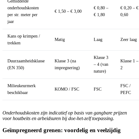
Gemiddelde
onderhoudskosten
€ 0,80 –
€ 0,20 – €
€ 1,50 – € 3,00
per str. meter per
€ 1,80
0,60
jaar
Kans op krimpen /
Matig
Laag
Zeer laag
trekken
Klasse 3
Duurzaamheidsklasse
Klasse 3 (na
Klasse 1 –
– 4 (van
(EN 350)
impregnering)
2
nature)
Milieukeurmerk
FSC /
KOMO / FSC
FSC
beschikbaar
PEFC
Onderhoudskosten zijn indicatief op basis van gangbare prijzen
voor houtbeits en arbeidsuren bij doe-het-zelf toepassing.
Geïmpregneerd grenen: voordelig en veelzijdig