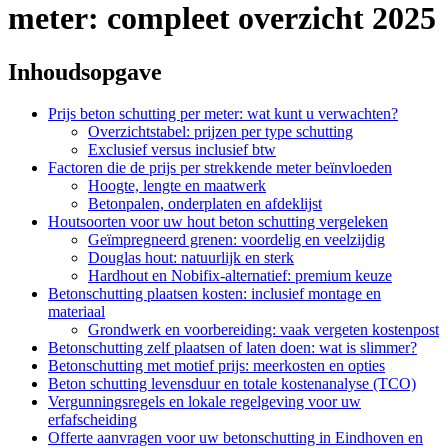
meter: compleet overzicht 2025
Inhoudsopgave
Prijs beton schutting per meter: wat kunt u verwachten?
Overzichtstabel: prijzen per type schutting
Exclusief versus inclusief btw
Factoren die de prijs per strekkende meter beïnvloeden
Hoogte, lengte en maatwerk
Betonpalen, onderplaten en afdeklijst
Houtsoorten voor uw hout beton schutting vergeleken
Geïmpregneerd grenen: voordelig en veelzijdig
Douglas hout: natuurlijk en sterk
Hardhout en Nobifix-alternatief: premium keuze
Betonschutting plaatsen kosten: inclusief montage en
materiaal
Grondwerk en voorbereiding: vaak vergeten kostenpost
Betonschutting zelf plaatsen of laten doen: wat is slimmer?
Betonschutting met motief prijs: meerkosten en opties
Beton schutting levensduur en totale kostenanalyse (TCO)
Vergunningsregels en lokale regelgeving voor uw
erfafscheiding
Offerte aanvragen voor uw betonschutting in Eindhoven en