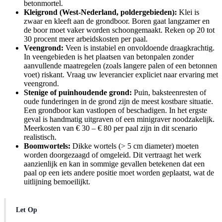
betonmortel.
Kleigrond (West-Nederland, poldergebieden):
Klei is
zwaar en kleeft aan de grondboor. Boren gaat langzamer en
de boor moet vaker worden schoongemaakt. Reken op 20 tot
30 procent meer arbeidskosten per paal.
Veengrond:
Veen is instabiel en onvoldoende draagkrachtig.
In veengebieden is het plaatsen van betonpalen zonder
aanvullende maatregelen (zoals langere palen of een betonnen
voet) riskant. Vraag uw leverancier expliciet naar ervaring met
veengrond.
Stenige of puinhoudende grond:
Puin, baksteenresten of
oude funderingen in de grond zijn de meest kostbare situatie.
Een grondboor kan vastlopen of beschadigen. In het ergste
geval is handmatig uitgraven of een minigraver noodzakelijk.
Meerkosten van € 30 – € 80 per paal zijn in dit scenario
realistisch.
Boomwortels:
Dikke wortels (> 5 cm diameter) moeten
worden doorgezaagd of omgeleid. Dit vertraagt het werk
aanzienlijk en kan in sommige gevallen betekenen dat een
paal op een iets andere positie moet worden geplaatst, wat de
uitlijning bemoeilijkt.
Let Op