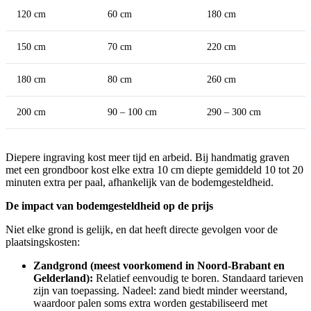
120 cm
60 cm
180 cm
150 cm
70 cm
220 cm
180 cm
80 cm
260 cm
200 cm
90 – 100 cm
290 – 300 cm
Diepere ingraving kost meer tijd en arbeid. Bij handmatig graven
met een grondboor kost elke extra 10 cm diepte gemiddeld 10 tot 20
minuten extra per paal, afhankelijk van de bodemgesteldheid.
De impact van bodemgesteldheid op de prijs
Niet elke grond is gelijk, en dat heeft directe gevolgen voor de
plaatsingskosten:
Zandgrond (meest voorkomend in Noord-Brabant en
Gelderland):
Relatief eenvoudig te boren. Standaard tarieven
zijn van toepassing. Nadeel: zand biedt minder weerstand,
waardoor palen soms extra worden gestabiliseerd met