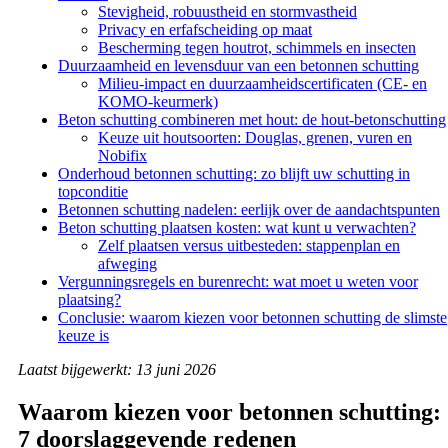
Stevigheid, robuustheid en stormvastheid
Privacy en erfafscheiding op maat
Bescherming tegen houtrot, schimmels en insecten
Duurzaamheid en levensduur van een betonnen schutting
Milieu-impact en duurzaamheidscertificaten (CE- en
KOMO-keurmerk)
Beton schutting combineren met hout: de hout-betonschutting
Keuze uit houtsoorten: Douglas, grenen, vuren en
Nobifix
Onderhoud betonnen schutting: zo blijft uw schutting in
topconditie
Betonnen schutting nadelen: eerlijk over de aandachtspunten
Beton schutting plaatsen kosten: wat kunt u verwachten?
Zelf plaatsen versus uitbesteden: stappenplan en
afweging
Vergunningsregels en burenrecht: wat moet u weten voor
plaatsing?
Conclusie: waarom kiezen voor betonnen schutting de slimste
keuze is
Laatst bijgewerkt: 13 juni 2026
Waarom kiezen voor betonnen schutting:
7 doorslaggevende redenen