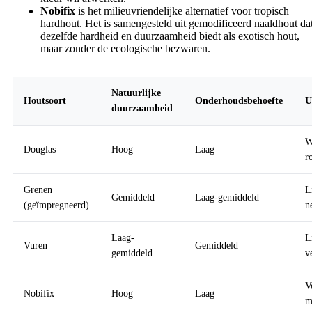
Nobifix
is het milieuvriendelijke alternatief voor tropisch
hardhout. Het is samengesteld uit gemodificeerd naaldhout da
dezelfde hardheid en duurzaamheid biedt als exotisch hout,
maar zonder de ecologische bezwaren.
Natuurlijke
Houtsoort
Onderhoudsbehoefte
U
duurzaamheid
W
Douglas
Hoog
Laag
r
Grenen
L
Gemiddeld
Laag-gemiddeld
(geïmpregneerd)
n
Laag-
L
Vuren
Gemiddeld
gemiddeld
v
V
Nobifix
Hoog
Laag
m