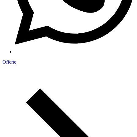
Offerte