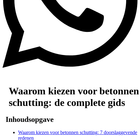
Waarom kiezen voor betonnen
schutting: de complete gids
Inhoudsopgave
Waarom kiezen voor betonnen schutting: 7 doorslaggevende
redenen