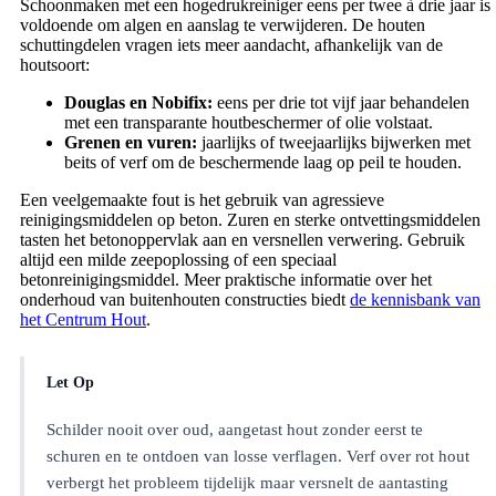
Schoonmaken met een hogedrukreiniger eens per twee à drie jaar is
voldoende om algen en aanslag te verwijderen. De houten
schuttingdelen vragen iets meer aandacht, afhankelijk van de
houtsoort:
Douglas en Nobifix:
eens per drie tot vijf jaar behandelen
met een transparante houtbeschermer of olie volstaat.
Grenen en vuren:
jaarlijks of tweejaarlijks bijwerken met
beits of verf om de beschermende laag op peil te houden.
Een veelgemaakte fout is het gebruik van agressieve
reinigingsmiddelen op beton. Zuren en sterke ontvettingsmiddelen
tasten het betonoppervlak aan en versnellen verwering. Gebruik
altijd een milde zeepoplossing of een speciaal
betonreinigingsmiddel. Meer praktische informatie over het
onderhoud van buitenhouten constructies biedt
de kennisbank van
het Centrum Hout
.
Let Op
Schilder nooit over oud, aangetast hout zonder eerst te
schuren en te ontdoen van losse verflagen. Verf over rot hout
verbergt het probleem tijdelijk maar versnelt de aantasting