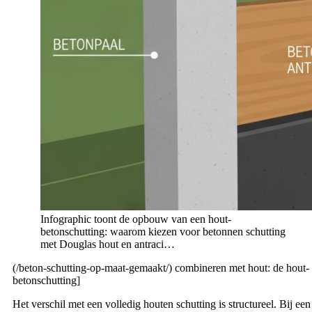
Infographic toont de opbouw van een hout-
betonschutting: waarom kiezen voor betonnen schutting
met Douglas hout en antraci…
(/beton-schutting-op-maat-gemaakt/) combineren met hout: de hout-
betonschutting]
Het verschil met een volledig houten schutting is structureel. Bij een