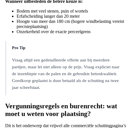
Wanneer uitbesteden de betere keuze is:
Bodem met veel stenen, puin of wortels
Erfafscheiding langer dan 20 meter
Hoogte van meer dan 180 cm (hogere windbelasting vereist
precisieplaatsing)
Onzekerheid over de exacte perceelgrens
Pro Tip
Vraag altijd een gedetailleerde offerte aan bij meerdere
partijen, maar let niet alleen op de prijs. Vraag expliciet naar
de inzetdiepte van de palen en de gebruikte betonkwaliteit.
Goedkoop geplaatst is duur betaald als de schutting na twee
jaar scheefstaat.
Vergunningsregels en burenrecht: wat
moet u weten voor plaatsing?
Dit is het onderwerp dat vrijwel alle commerciële schuttingpagina’s