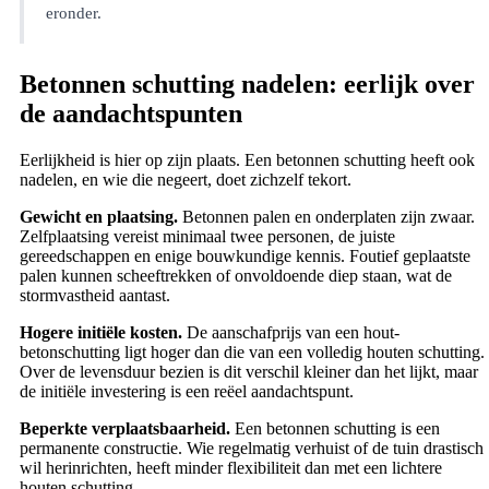
eronder.
Betonnen schutting nadelen: eerlijk over
de aandachtspunten
Eerlijkheid is hier op zijn plaats. Een betonnen schutting heeft ook
nadelen, en wie die negeert, doet zichzelf tekort.
Gewicht en plaatsing.
Betonnen palen en onderplaten zijn zwaar.
Zelfplaatsing vereist minimaal twee personen, de juiste
gereedschappen en enige bouwkundige kennis. Foutief geplaatste
palen kunnen scheeftrekken of onvoldoende diep staan, wat de
stormvastheid aantast.
Hogere initiële kosten.
De aanschafprijs van een hout-
betonschutting ligt hoger dan die van een volledig houten schutting.
Over de levensduur bezien is dit verschil kleiner dan het lijkt, maar
de initiële investering is een reëel aandachtspunt.
Beperkte verplaatsbaarheid.
Een betonnen schutting is een
permanente constructie. Wie regelmatig verhuist of de tuin drastisch
wil herinrichten, heeft minder flexibiliteit dan met een lichtere
houten schutting.