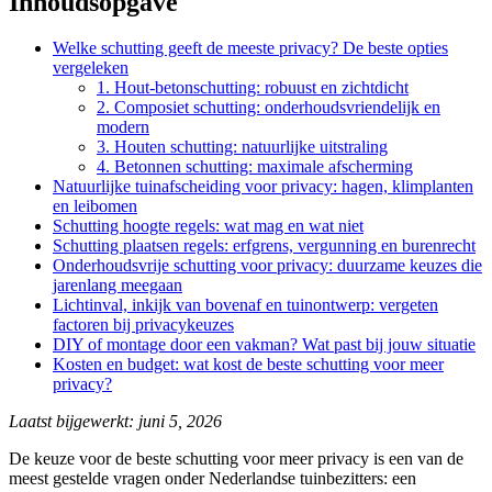
Inhoudsopgave
Welke schutting geeft de meeste privacy? De beste opties
vergeleken
1. Hout-betonschutting: robuust en zichtdicht
2. Composiet schutting: onderhoudsvriendelijk en
modern
3. Houten schutting: natuurlijke uitstraling
4. Betonnen schutting: maximale afscherming
Natuurlijke tuinafscheiding voor privacy: hagen, klimplanten
en leibomen
Schutting hoogte regels: wat mag en wat niet
Schutting plaatsen regels: erfgrens, vergunning en burenrecht
Onderhoudsvrije schutting voor privacy: duurzame keuzes die
jarenlang meegaan
Lichtinval, inkijk van bovenaf en tuinontwerp: vergeten
factoren bij privacykeuzes
DIY of montage door een vakman? Wat past bij jouw situatie
Kosten en budget: wat kost de beste schutting voor meer
privacy?
Laatst bijgewerkt: juni 5, 2026
De keuze voor de beste schutting voor meer privacy is een van de
meest gestelde vragen onder Nederlandse tuinbezitters: een