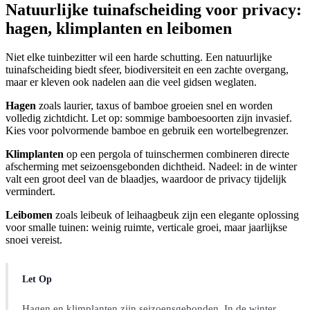
Natuurlijke tuinafscheiding voor privacy:
hagen, klimplanten en leibomen
Niet elke tuinbezitter wil een harde schutting. Een natuurlijke
tuinafscheiding biedt sfeer, biodiversiteit en een zachte overgang,
maar er kleven ook nadelen aan die veel gidsen weglaten.
Hagen
zoals laurier, taxus of bamboe groeien snel en worden
volledig zichtdicht. Let op: sommige bamboesoorten zijn invasief.
Kies voor polvormende bamboe en gebruik een wortelbegrenzer.
Klimplanten
op een pergola of tuinschermen combineren directe
afscherming met seizoensgebonden dichtheid. Nadeel: in de winter
valt een groot deel van de blaadjes, waardoor de privacy tijdelijk
vermindert.
Leibomen
zoals leibeuk of leihaagbeuk zijn een elegante oplossing
voor smalle tuinen: weinig ruimte, verticale groei, maar jaarlijkse
snoei vereist.
Let Op
Hagen en klimplanten zijn seizoensgebonden. In de winter