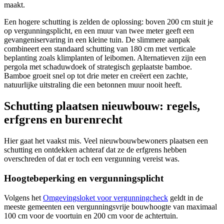
maakt.
Een hogere schutting is zelden de oplossing: boven 200 cm stuit je
op vergunningsplicht, en een muur van twee meter geeft een
gevangeniservaring in een kleine tuin. De slimmere aanpak
combineert een standaard schutting van 180 cm met verticale
beplanting zoals klimplanten of leibomen. Alternatieven zijn een
pergola met schaduwdoek of strategisch geplaatste bamboe.
Bamboe groeit snel op tot drie meter en creëert een zachte,
natuurlijke uitstraling die een betonnen muur nooit heeft.
Schutting plaatsen nieuwbouw: regels,
erfgrens en burenrecht
Hier gaat het vaakst mis. Veel nieuwbouwbewoners plaatsen een
schutting en ontdekken achteraf dat ze de erfgrens hebben
overschreden of dat er toch een vergunning vereist was.
Hoogtebeperking en vergunningsplicht
Volgens het
Omgevingsloket voor vergunningcheck
geldt in de
meeste gemeenten een vergunningsvrije bouwhoogte van maximaal
100 cm voor de voortuin en 200 cm voor de achtertuin.