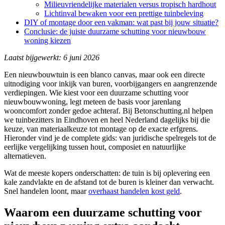
Milieuvriendelijke materialen versus tropisch hardhout
Lichtinval bewaken voor een prettige tuinbeleving
DIY of montage door een vakman: wat past bij jouw situatie?
Conclusie: de juiste duurzame schutting voor nieuwbouw
woning kiezen
Laatst bijgewerkt: 6 juni 2026
Een nieuwbouwtuin is een blanco canvas, maar ook een directe
uitnodiging voor inkijk van buren, voorbijgangers en aangrenzende
verdiepingen. Wie kiest voor een duurzame schutting voor
nieuwbouwwoning, legt meteen de basis voor jarenlang
wooncomfort zonder gedoe achteraf. Bij Betonschutting.nl helpen
we tuinbezitters in Eindhoven en heel Nederland dagelijks bij die
keuze, van materiaalkeuze tot montage op de exacte erfgrens.
Hieronder vind je de complete gids: van juridische spelregels tot de
eerlijke vergelijking tussen hout, composiet en natuurlijke
alternatieven.
Wat de meeste kopers onderschatten: de tuin is bij oplevering een
kale zandvlakte en de afstand tot de buren is kleiner dan verwacht.
Snel handelen loont, maar
overhaast handelen kost geld
.
Waarom een duurzame schutting voor