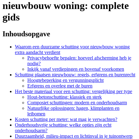
nieuwbouw woning: complete
gids
Inhoudsopgave
Waarom een duurzame schutting voor nieuwbouw woning
extra aandacht verdient
Privacybehoefte bepalen: hoeveel afscherming heb je
nodig?
Inkijk vanaf verdiepingen en bovenaf voorkomen
Schutting plaatsen nieuwbouw: regels, erfgrens en burenrecht
Hoogtebeperking en vergunningsplicht
Erfgrens en overleg met de buren
Het beste materiaal voor een schutting: vergelijking per type
Hout-betonschutting: klassiek en sterk
Composiet schuttingen: modern en onderhoudsarm
Natuurlijke oplossingen: hagen, klimplanten en
leibomen
Kosten schutting per meter: wat mag je verwachten?
Onderhoudsvrije schutting: welke opties zijn echt
onderhoudsarm?
Duurzaamheid, milieu-impact en lichtinval in je tuinontwerp