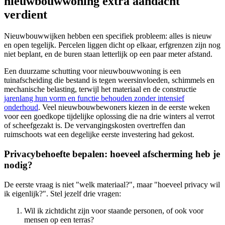
nieuwbouwwoning extra aandacht
verdient
Nieuwbouwwijken hebben een specifiek probleem: alles is nieuw
en open tegelijk. Percelen liggen dicht op elkaar, erfgrenzen zijn nog
niet beplant, en de buren staan letterlijk op een paar meter afstand.
Een duurzame schutting voor nieuwbouwwoning is een
tuinafscheiding die bestand is tegen weersinvloeden, schimmels en
mechanische belasting, terwijl het materiaal en de constructie
jarenlang hun vorm en functie behouden zonder intensief
onderhoud
. Veel nieuwbouwbewoners kiezen in de eerste weken
voor een goedkope tijdelijke oplossing die na drie winters al verrot
of scheefgezakt is. De vervangingskosten overtreffen dan
ruimschoots wat een degelijke eerste investering had gekost.
Privacybehoefte bepalen: hoeveel afscherming heb je
nodig?
De eerste vraag is niet "welk materiaal?", maar "hoeveel privacy wil
ik eigenlijk?". Stel jezelf drie vragen:
Wil ik zichtdicht zijn voor staande personen, of ook voor
mensen op een terras?