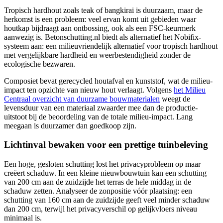
Tropisch hardhout zoals teak of bangkirai is duurzaam, maar de
herkomst is een probleem: veel ervan komt uit gebieden waar
houtkap bijdraagt aan ontbossing, ook als een FSC-keurmerk
aanwezig is. Betonschutting.nl biedt als alternatief het Nobifix-
systeem aan: een milieuvriendelijk alternatief voor tropisch hardhout
met vergelijkbare hardheid en weerbestendigheid zonder de
ecologische bezwaren.
Composiet bevat gerecycled houtafval en kunststof, wat de milieu-
impact ten opzichte van nieuw hout verlaagt. Volgens
het Milieu
Centraal overzicht van duurzame bouwmaterialen
weegt de
levensduur van een materiaal zwaarder mee dan de productie-
uitstoot bij de beoordeling van de totale milieu-impact. Lang
meegaan is duurzamer dan goedkoop zijn.
Lichtinval bewaken voor een prettige tuinbeleving
Een hoge, gesloten schutting lost het privacyprobleem op maar
creëert schaduw. In een kleine nieuwbouwtuin kan een schutting
van 200 cm aan de zuidzijde het terras de hele middag in de
schaduw zetten. Analyseer de zonpositie vóór plaatsing: een
schutting van 160 cm aan de zuidzijde geeft veel minder schaduw
dan 200 cm, terwijl het privacyverschil op gelijkvloers niveau
minimaal is.